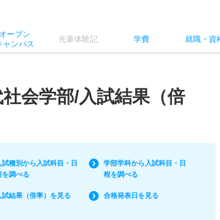
オー
プン
先輩
体験記
学費
就職
・
資
キャン
パス
代社会学部/入試結果（倍
入試種別から入試科目・日
学部学科から入試科目・日
程を調べる
程を調べる
入試結果（倍率）を見る
合格発表日を見る