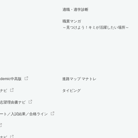
適職・適学診断
職業マンガ
～見つけよう！キミが活躍したい場所～
ademic中高版
進路マップ マナトレ
ナビ
タイピング
志望理由書ナビ
ート／入試結果／合格ライン
ナビ