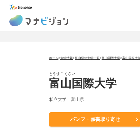
マナビジョン
ホーム
>
大学情報
>
富山県の大学一覧
>
富山国際大学
>
富山国際大
とやまこくさい
富山国際大学
私立大学
富山県
パンフ・願書取り寄せ