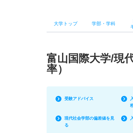
大学トップ
学部
・
学科
富山国際大学/現
率）
受験アドバイス
現代社会学部の偏差値を見
る