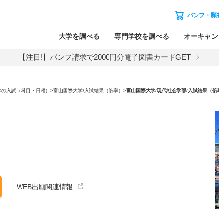
パンフ・願
大学を調べる
専門学校を調べる
オーキャン
【注目!】パンフ請求で2000円分電子図書カードGET
学の入試（科目・日程）
>
富山国際大学/入試結果（倍率）
>
富山国際大学
/現代社会学部/入試結果（倍
WEB出願関連情報