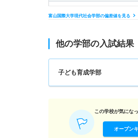
10人
富山国際大学現代社会学部の偏差値を見る
現代社会学科 推薦 推薦Ⅱ期一般型
3人
他の学部の入試結果
現代社会学科 推薦 推薦Ⅰ期諸活動型
15人
子ども育成学部
現代社会学科 推薦 推薦Ⅱ期諸活動型
2人
この学校が気にな
オープン