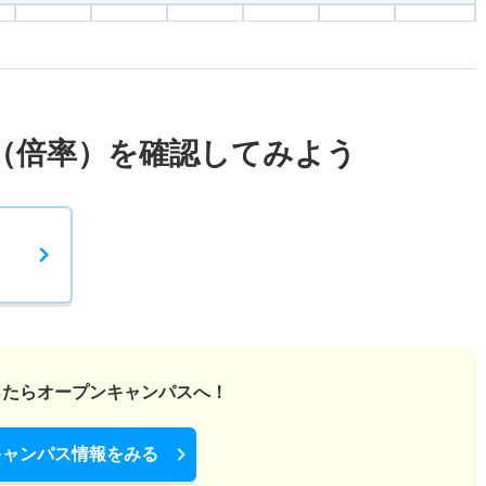
1.10倍
1.10倍
13人
13人
12人
－
1倍
1倍
2人
2人
2人
－
（倍率）を確認してみよう
1倍
1.10倍
20人
20人
20人
－
1倍
1.50倍
1人
1人
1人
－
ったら
オープンキャンパスへ！
キャンパス情報をみる