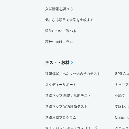
入試情報を調べる
気になる項目で大学を比較する
留学について調べる
高校生向けコラム
テスト・教材
進研模試／ベネッセ総合学力テスト
GPS-Ac
スタディーサポート
キャリア
進路マップ 基礎力診断テスト
小論文・
進路マップ 実力診断テスト
受験レポ
進路達成プログラム
Classi
マナビジョン ポートフォリオ
グロース