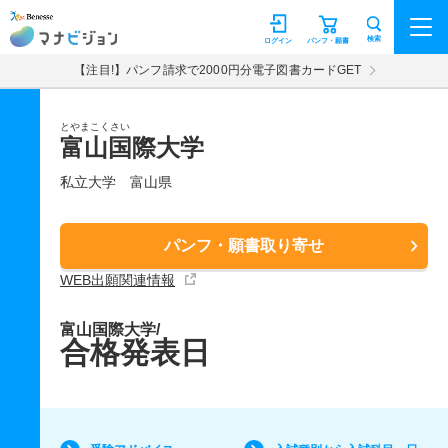
マナビジョン
検索
ログイン
パンフ・願書
【注目!】パンフ請求で2000円分電子図書カードGET
とやまこくさい
富山国際大学
私立大学
富山県
パンフ・願書取り寄せ
WEB出願関連情報
富山国際大学/
合格発表日