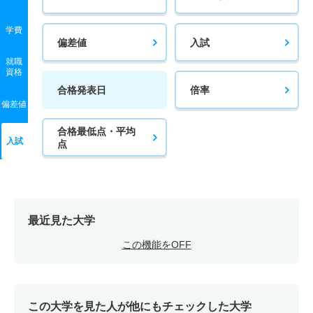
学費
偏差値
入試
就職
資格
合格発表日
倍率
偏差値
合格最低点・平均
入試
点
最近見た大学
この機能をOFF
この大学を見た人が他にもチェックした大学