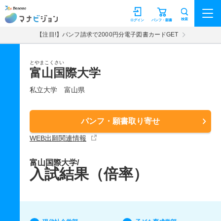
マナビジョン
検索
ログイン
パンフ・願書
【注目!】パンフ請求で2000円分電子図書カードGET
とやまこくさい
富山国際大学
私立大学
富山県
パンフ・願書取り寄せ
WEB出願関連情報
富山国際大学/
入試結果（倍率）