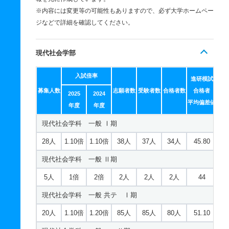
※内容には変更等の可能性もありますので、必ず大学ホームペー
ジなどで詳細を確認してください。
現代社会学部
入試倍率
進研模試
募集人数
志願者数
受験者数
合格者数
合格者
2025
2024
平均偏差値
年度
年度
現代社会学科 一般 Ⅰ期
28人
1.10倍
1.10倍
38人
37人
34人
45.80
現代社会学科 一般 Ⅱ期
5人
1倍
2倍
2人
2人
2人
44
現代社会学科 一般 共テ Ⅰ期
20人
1.10倍
1.20倍
85人
85人
80人
51.10