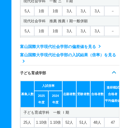
現代社会学科 一般 ニ Ⅱ期
5人
1倍
1倍
3人
3人
3人
－
現代社会学科 推薦 推薦Ⅰ期一般併願
5人
1倍
1倍
3人
3人
3人
－
現代社会学科 推薦 推薦Ⅰ期一般専願
富山国際大学現代社会学部の偏差値を見る
10人
1.10倍
1.10倍
13人
13人
12人
－
富山国際大学現代社会学部の入試結果（倍率）を見る
現代社会学科 推薦 推薦Ⅱ期一般型
3人
1倍
1倍
2人
2人
2人
－
子ども育成学部
現代社会学科 推薦 推薦Ⅰ期諸活動型
入試倍率
進研模試
15人
1倍
1.10倍
20人
20人
20人
－
募集人数
志願者数
受験者数
合格者数
合格者
2025
2024
現代社会学科 推薦 推薦Ⅱ期諸活動型
平均偏差値
年度
年度
2人
1倍
1.50倍
1人
1人
1人
－
子ども育成学科 一般 Ⅰ期
25人
1.10倍
1.10倍
52人
51人
48人
47