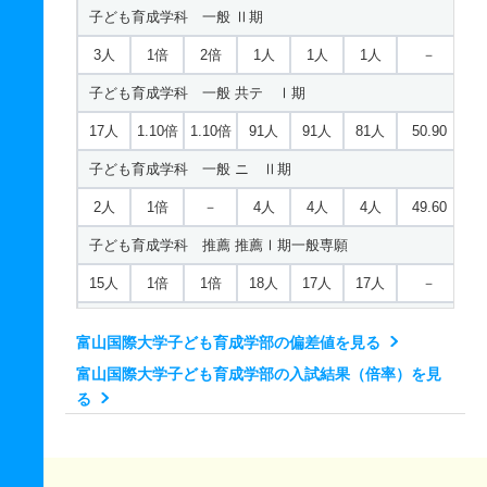
子ども育成学科 一般 Ⅱ期
3人
1倍
2倍
1人
1人
1人
－
子ども育成学科 一般 共テ Ⅰ期
17人
1.10倍
1.10倍
91人
91人
81人
50.90
子ども育成学科 一般 ニ Ⅱ期
2人
1倍
－
4人
4人
4人
49.60
子ども育成学科 推薦 推薦Ⅰ期一般専願
15人
1倍
1倍
18人
17人
17人
－
子ども育成学科 推薦 推薦Ⅰ期一般併願
富山国際大学子ども育成学部の偏差値を見る
5人
1倍
1.40倍
4人
4人
4人
－
富山国際大学子ども育成学部の入試結果（倍率）を見
子ども育成学科 推薦 推薦Ⅰ期市町村
る
1人
－
－
0人
0人
0人
－
子ども育成学科 推薦 推薦Ⅰ期諸活動型