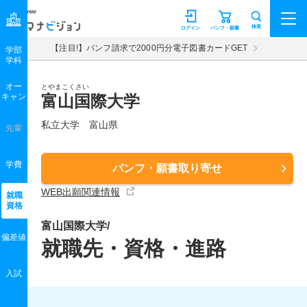
マナビジョン
検索
ログイン
パンフ・願書
【注目!】パンフ請求で2000円分電子図書カードGET
学部
学科
オー
とやまこくさい
キャン
富山国際大学
私立大学 富山県
先輩
学費
パンフ・願書取り寄せ
WEB出願関連情報
就職
資格
富山国際大学/
偏差値
就職先・資格・進路
入試