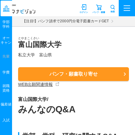
マナビジョン
検索
ログイン
パンフ・願書
【注目!】パンフ請求で2000円分電子図書カードGET
学部
学科
オー
とやまこくさい
キャン
富山国際大学
私立大学 富山県
先輩
学費
パンフ・願書取り寄せ
WEB出願関連情報
就職
資格
富山国際大学/
偏差値
みんなのQ&A
入試