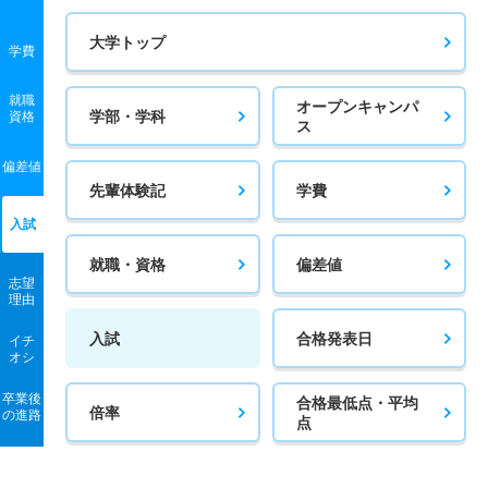
大学トップ
学費
就職
オープンキャンパ
学部・学科
資格
ス
偏差値
先輩体験記
学費
入試
就職・資格
偏差値
志望
理由
入試
合格発表日
イチ
オシ
卒業後
合格最低点・平均
倍率
の進路
点