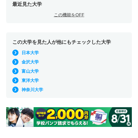
3人
1倍
－
1人
1人
1人
51.40
最近見た大学
環境土木工学科 一般 共テ Ａ
この機能をOFF
8人
1.50倍
1倍
105人
105人
68人
48.70
環境土木工学科 一般 ニ Ｂ
この大学を見た人が他にもチェックした大学
2人
1.10倍
1倍
8人
8人
7人
－
日本大学
環境土木工学科 推薦 推薦公募
金沢大学
21人
1倍
1倍
9人
9人
9人
－
富山大学
環境土木工学科 推薦 専門高校特別公募
東洋大学
8人
1倍
1倍
21人
21人
21人
－
神奈川大学