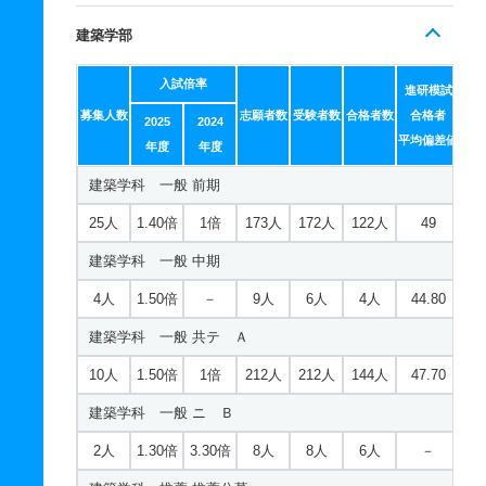
機械工学科 一般 前期
建築学部
31人
1.20倍
1倍
324人
320人
268人
48.50
入試倍率
機械工学科 一般 中期
進研模試
募集人数
志願者数
受験者数
合格者数
合格者
2025
2024
5人
1倍
－
10人
5人
5人
42.90
平均偏差値
年度
年度
機械工学科 一般 共テ Ａ
建築学科 一般 前期
12人
1.50倍
1倍
326人
326人
218人
47.30
25人
1.40倍
1倍
173人
172人
122人
49
機械工学科 一般 ニ Ｂ
建築学科 一般 中期
2人
1.50倍
1倍
15人
15人
10人
－
4人
1.50倍
－
9人
6人
4人
44.80
機械工学科 推薦 推薦公募
建築学科 一般 共テ Ａ
30人
1倍
1倍
23人
23人
22人
－
10人
1.50倍
1倍
212人
212人
144人
47.70
機械工学科 推薦 専門高校特別公募
建築学科 一般 ニ Ｂ
13人
1倍
1倍
31人
31人
31人
－
2人
1.30倍
3.30倍
8人
8人
6人
－
先進機械システム工学科 一般 前期