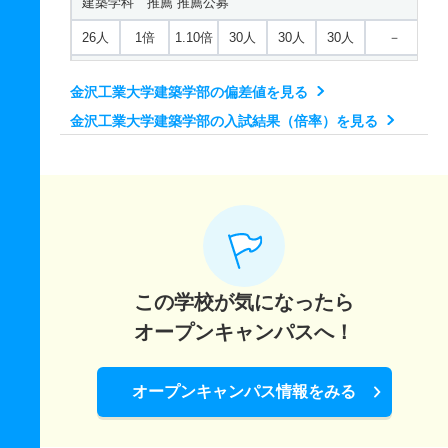
建築学科 推薦 推薦公募
15人
1.10倍
1倍
36人
34人
30人
46.90
26人
1倍
1.10倍
30人
30人
30人
－
先進機械システム工学科 一般 中期
建築学科 推薦 専門高校特別公募
3人
－
－
1人
0人
0人
－
金沢工業大学建築学部の偏差値を見る
11人
1倍
1倍
30人
30人
30人
－
金沢工業大学建築学部の入試結果（倍率）を見る
先進機械システム工学科 一般 共テ Ａ
建築デザイン学科 一般 前期
6人
1.50倍
1倍
110人
110人
71人
46.50
25人
1.40倍
1倍
169人
164人
117人
50.40
先進機械システム工学科 一般 ニ Ｂ
建築デザイン学科 一般 中期
1人
1倍
－
6人
6人
6人
－
4人
1倍
－
7人
4人
4人
48.50
先進機械システム工学科 推薦 推薦公募
建築デザイン学科 一般 共テ Ａ
この学校が気になったら
15人
1倍
－
4人
4人
4人
－
10人
1.40倍
1倍
175人
175人
128人
48.40
オープンキャンパスへ！
先進機械システム工学科 推薦 専門高校特別公募
建築デザイン学科 一般 ニ Ｂ
6人
1倍
－
9人
9人
9人
－
2人
1.70倍
－
5人
5人
3人
－
オープンキャンパス情報をみる
電気エネルギーシステム工学科 一般 前期
建築デザイン学科 推薦 推薦公募
25人
1.50倍
1倍
57人
57人
37人
46.90