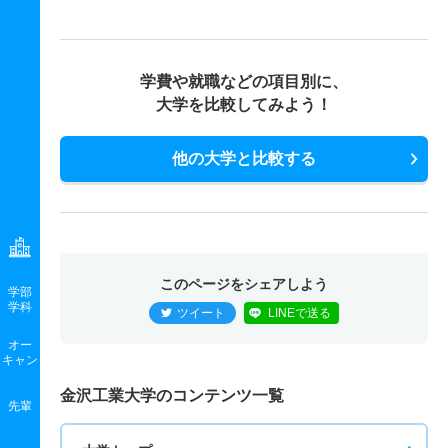
26人
1倍
－
29人
29人
29人
－
電気エネルギーシステム工学科 一般 中期
建築デザイン学科 推薦 専門高校特別公募
4人
1.50倍
－
3人
3人
2人
46.60
11人
1倍
－
42人
42人
42人
－
学費や就職などの項目別に、
電気エネルギーシステム工学科 一般 共テ Ａ
大学を比較してみよう！
10人
1.50倍
1倍
99人
99人
67人
45.90
他の大学と比較する
電気エネルギーシステム工学科 一般 ニ Ｂ
2人
1.20倍
－
7人
7人
6人
－
電気エネルギーシステム工学科 推薦 推薦公募
26人
1倍
－
5人
5人
5人
－
このページをシェアしよう
学部
学科
電気エネルギーシステム工学科 推薦 専門高校特別公募
ツイート
LINEで送る
11人
1倍
－
24人
24人
24人
－
オー
キャン
電子情報システム工学科 一般 前期
金沢工業大学のコンテンツ一覧
先輩
25人
1.10倍
1倍
85人
83人
75人
49.20
電子情報システム工学科 一般 中期