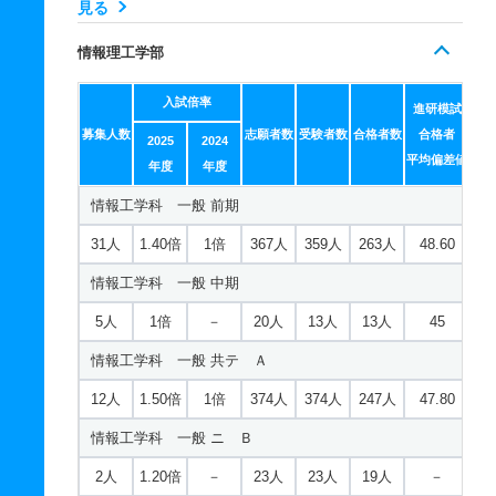
心理情報デザイン学科 一般 前期
見る
15人
1.10倍
1.10倍
46人
45人
40人
50.80
情報理工学部
心理情報デザイン学科 一般 中期
入試倍率
進研模試
3人
1倍
－
2人
1人
1人
42.90
募集人数
志願者数
受験者数
合格者数
合格者
2025
2024
心理情報デザイン学科 一般 共テ Ａ
平均偏差値
年度
年度
6人
1.40倍
1倍
79人
79人
56人
47.70
情報工学科 一般 前期
心理情報デザイン学科 一般 ニ Ｂ
31人
1.40倍
1倍
367人
359人
263人
48.60
1人
1倍
－
9人
9人
9人
－
情報工学科 一般 中期
心理情報デザイン学科 推薦 推薦公募
5人
1倍
－
20人
13人
13人
45
15人
1倍
－
9人
9人
9人
－
情報工学科 一般 共テ Ａ
心理情報デザイン学科 推薦 専門高校特別公募
12人
1.50倍
1倍
374人
374人
247人
47.80
6人
1倍
－
4人
4人
4人
－
情報工学科 一般 ニ Ｂ
2人
1.20倍
－
23人
23人
19人
－