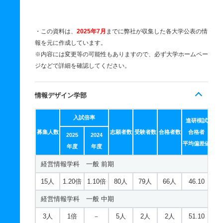
・この資料は、
2025年7月
までに弊社が収集した各大学公表の情
報を元に作成しています。
※内容には変更等の可能性もありますので、必ず大学ホームペー
ジなどで詳細を確認してください。
情報デザイン学部
入試倍率
進研模試
募集人数
志願者数
受験者数
合格者数
合格者
2025
2024
平均偏差値
年度
年度
経営情報学科 一般 前期
15人
1.20倍
1.10倍
80人
79人
66人
46.10
経営情報学科 一般 中期
3人
1倍
－
5人
2人
2人
51.10