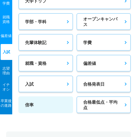
大学トップ
学費
4人
1倍
－
4人
2人
2人
45
就職
オープンキャンパ
電子情報システム工学科 一般 共テ Ａ
学部・学科
資格
ス
10人
1.30倍
1倍
190人
190人
142人
47.60
偏差値
先輩体験記
学費
電子情報システム工学科 一般 ニ Ｂ
入試
2人
1.10倍
－
17人
17人
16人
－
就職・資格
偏差値
電子情報システム工学科 推薦 推薦公募
志望
理由
26人
1倍
－
7人
7人
7人
－
入試
合格発表日
イチ
電子情報システム工学科 推薦 専門高校特別公募
オシ
11人
1倍
－
12人
12人
12人
－
卒業後
合格最低点・平均
倍率
の進路
環境土木工学科 一般 前期
点
19人
1.20倍
1倍
77人
75人
62人
49
環境土木工学科 一般 中期