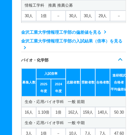
情報工学科 推薦 推薦公募
30人
1倍
－
30人
30人
29人
－
情報工学科 推薦 専門高校特別公募
金沢工業大学情報理工学部の偏差値を見る
13人
1倍
－
60人
60人
60人
－
金沢工業大学情報理工学部の入試結果（倍率）を見る
知能情報システム学科 一般 前期
31人
1.30倍
1倍
136人
135人
106人
50
バイオ・化学部
知能情報システム学科 一般 中期
入試倍率
進研模試
5人
1倍
－
7人
3人
3人
42.50
募集人数
志願者数
受験者数
合格者数
合格者
2025
2024
知能情報システム学科 一般 共テ Ａ
平均偏差値
年度
年度
12人
1.40倍
1倍
227人
227人
160人
47.80
生命・応用バイオ学科 一般 前期
知能情報システム学科 一般 ニ Ｂ
16人
1.10倍
1倍
162人
159人
140人
50.30
2人
1.10倍
－
19人
19人
18人
－
生命・応用バイオ学科 一般 中期
知能情報システム学科 推薦 推薦公募
3人
1倍
－
10人
7人
7人
47.60