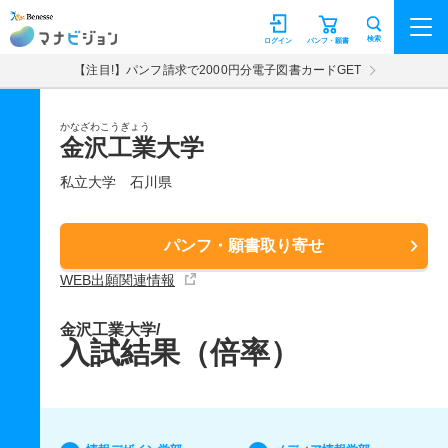
マナビジョン
検索
ログイン
パンフ・願書
【注目!】パンフ請求で2000円分電子図書カードGET
かなざわこうぎょう
金沢工業大学
私立大学
石川県
パンフ・願書取り寄せ
WEB出願関連情報
金沢工業大学/
入試結果（倍率）