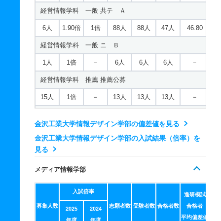
経営情報学科 一般 共テ Ａ
6人
1.90倍
1倍
88人
88人
47人
46.80
経営情報学科 一般 ニ Ｂ
1人
1倍
－
6人
6人
6人
－
経営情報学科 推薦 推薦公募
15人
1倍
－
13人
13人
13人
－
経営情報学科 推薦 専門高校特別公募
金沢工業大学情報デザイン学部の偏差値を見る
6人
1倍
－
12人
12人
12人
－
金沢工業大学情報デザイン学部の入試結果（倍率）を
環境デザイン創成学科 一般 前期
見る
10人
1.30倍
1.10倍
30人
30人
23人
47.90
メディア情報学部
環境デザイン創成学科 一般 中期
入試倍率
進研模試
1人
－
－
0人
0人
0人
－
募集人数
志願者数
受験者数
合格者数
合格者
2025
2024
環境デザイン創成学科 一般 共テ Ａ
平均偏差値
年度
年度