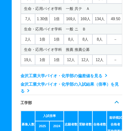
30人
1倍
－
11人
11人
11人
－
生命・応用バイオ学科 一般 共テ Ａ
知能情報システム学科 推薦 専門高校特別公募
7人
1.30倍
1倍
169人
169人
134人
49.50
13人
1倍
－
13人
13人
13人
－
生命・応用バイオ学科 一般 ニ Ｂ
ロボティクス学科 一般 前期
2人
1倍
1倍
8人
8人
8人
－
19人
1.20倍
1.10倍
63人
61人
50人
47.80
生命・応用バイオ学科 推薦 推薦公募
ロボティクス学科 一般 中期
19人
1倍
1倍
12人
12人
12人
－
3人
－
－
3人
1人
0人
－
生命・応用バイオ学科 推薦 専門高校特別公募
金沢工業大学バイオ・化学部の偏差値を見る
ロボティクス学科 一般 共テ Ａ
7人
1倍
1倍
5人
5人
5人
－
金沢工業大学バイオ・化学部の入試結果（倍率）を見
8人
2倍
1倍
91人
91人
46人
45.90
環境・応用化学科 一般 前期
る
ロボティクス学科 一般 ニ Ｂ
16人
1.20倍
1倍
115人
113人
96人
50.60
工学部
2人
1.30倍
－
10人
10人
8人
－
環境・応用化学科 一般 中期
入試倍率
進研模試
ロボティクス学科 推薦 推薦公募
3人
1倍
－
6人
2人
2人
41.90
募集人数
志願者数
受験者数
合格者数
合格者
2025
2024
21人
1倍
－
6人
6人
6人
－