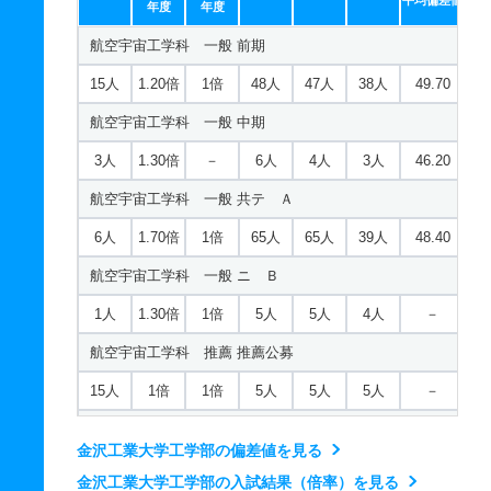
環境・応用化学科 一般 共テ Ａ
平均偏差値
年度
年度
ロボティクス学科 推薦 専門高校特別公募
7人
1.20倍
1倍
157人
157人
132人
49.10
航空宇宙工学科 一般 前期
8人
1倍
－
26人
26人
26人
－
環境・応用化学科 一般 ニ Ｂ
15人
1.20倍
1倍
48人
47人
38人
49.70
2人
1.10倍
1倍
8人
8人
7人
－
航空宇宙工学科 一般 中期
環境・応用化学科 推薦 推薦公募
3人
1.30倍
－
6人
4人
3人
46.20
19人
1.10倍
1倍
8人
8人
7人
－
航空宇宙工学科 一般 共テ Ａ
環境・応用化学科 推薦 専門高校特別公募
6人
1.70倍
1倍
65人
65人
39人
48.40
7人
1倍
1倍
10人
10人
10人
－
航空宇宙工学科 一般 ニ Ｂ
1人
1.30倍
1倍
5人
5人
4人
－
航空宇宙工学科 推薦 推薦公募
15人
1倍
1倍
5人
5人
5人
－
航空宇宙工学科 推薦 専門高校特別公募
金沢工業大学工学部の偏差値を見る
6人
1倍
1倍
12人
12人
12人
－
金沢工業大学工学部の入試結果（倍率）を見る