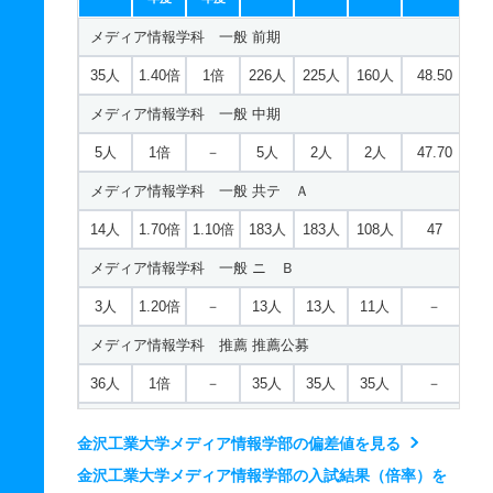
3人
1.50倍
1倍
51人
51人
34人
46
メディア情報学科 一般 前期
環境デザイン創成学科 一般 ニ Ｂ
35人
1.40倍
1倍
226人
225人
160人
48.50
1人
1倍
－
6人
6人
6人
－
メディア情報学科 一般 中期
環境デザイン創成学科 推薦 推薦公募
5人
1倍
－
5人
2人
2人
47.70
10人
1倍
－
1人
1人
1人
－
メディア情報学科 一般 共テ Ａ
環境デザイン創成学科 推薦 専門高校特別公募
14人
1.70倍
1.10倍
183人
183人
108人
47
5人
1倍
－
1人
1人
1人
－
メディア情報学科 一般 ニ Ｂ
3人
1.20倍
－
13人
13人
11人
－
メディア情報学科 推薦 推薦公募
36人
1倍
－
35人
35人
35人
－
メディア情報学科 推薦 専門高校特別公募
金沢工業大学メディア情報学部の偏差値を見る
16人
1倍
－
51人
51人
51人
－
金沢工業大学メディア情報学部の入試結果（倍率）を