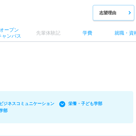
志望理由
オー
プン
先輩
体験記
学費
就職
・
資
キャン
パス
ビジネスコミュニケーション
栄養・子ども学部
学部