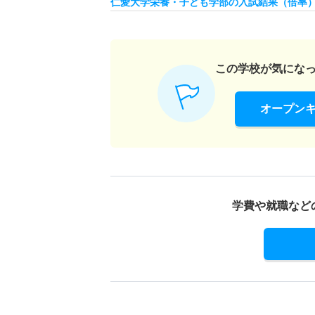
仁愛大学栄養・子ども学部の入試結果（倍率
2人
健康栄養学科 推薦 推薦公募一般
この学校が気にな
6人
オープン
健康栄養学科 推薦 推薦公募専門総合
3人
子ども教育学科 一般 前期
学費や就職など
11人
子ども教育学科 一般 後期
3人
子ども教育学科 一般 共テ Ⅰ期