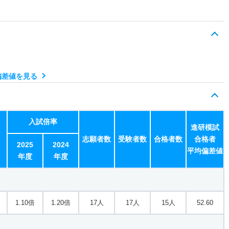
偏差値を見る
入試倍率
進研模試
志願者数
受験者数
合格者数
合格者
2025
2024
平均偏差値
年度
年度
1.10倍
1.20倍
17人
17人
15人
52.60