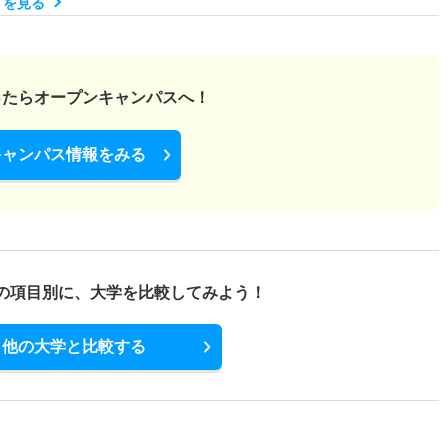
）を見る
1倍
－
1人
1人
1人
－
ったら
オープンキャンパスへ！
1倍
－
33人
33人
33人
－
キャンパス情報をみる
1倍
－
33人
33人
33人
－
の項目別に、
大学を比較してみよう！
1倍
1倍
17人
17人
17人
49.30
他の大学と比較する
1倍
－
1人
1人
1人
－