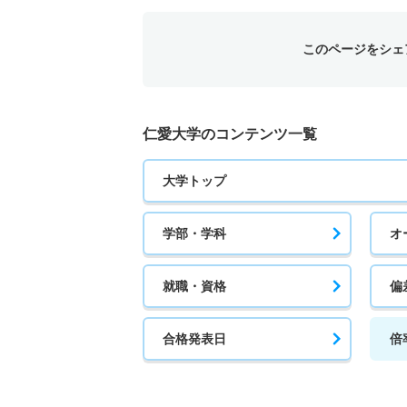
5人
このページをシェ
子ども教育学科 一般 ニ Ⅱ期
2人
仁愛大学のコンテンツ一覧
子ども教育学科 一般 ニ Ⅲ期
大学トップ
2人
学部・学科
オ
子ども教育学科 一般 ニ Ⅳ期
2人
就職・資格
偏
子ども教育学科 推薦 推薦公募一般
合格発表日
倍
6人
子ども教育学科 推薦 推薦公募専門総合