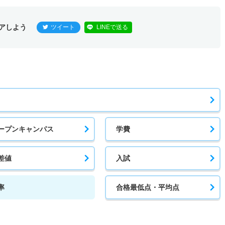
1倍
1.20倍
30人
30人
30人
58.30
アしよう
ツイート
LINEで送る
1倍
1倍
3人
3人
3人
－
1倍
－
3人
3人
3人
－
ープンキャンパス
学費
1倍
1倍
2人
2人
2人
－
差値
入試
率
合格最低点・平均点
1倍
－
29人
29人
29人
－