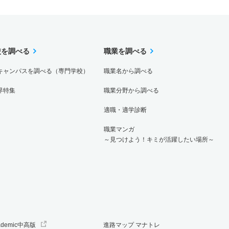
1倍
－
29人
29人
29人
－
校を調べる
職業を調べる
キャンパスを調べる（専門学校）
職業名から調べる
界特集
職業分野から調べる
適職・適学診断
職業マンガ
～見つけよう！キミが活躍したい場所～
ademic中高版
進路マップ マナトレ