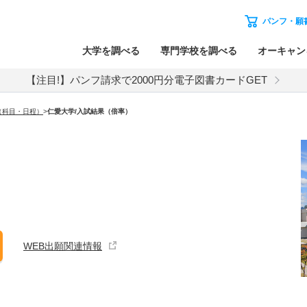
パンフ・願
大学を調べる
専門学校を調べる
オーキャン
【注目!】パンフ請求で2000円分電子図書カードGET
（科目・日程）
>
仁愛大学
/入試結果（倍率）
WEB出願関連情報