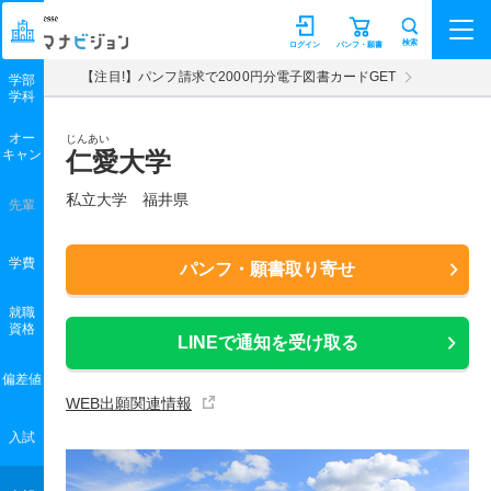
マナビジョン
検索
ログイン
パンフ・願書
【注目!】パンフ請求で2000円分電子図書カードGET
学部
学科
オー
じんあい
キャン
仁愛大学
私立大学 福井県
先輩
学費
パンフ・願書取り寄せ
就職
資格
LINEで通知を受け取る
偏差値
WEB出願関連情報
入試