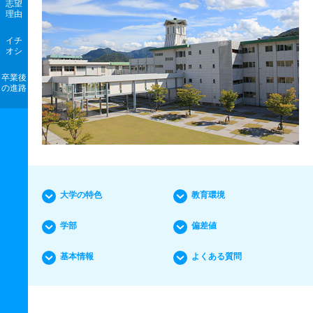
志望
理由
イチ
オシ
卒業後
の進路
大学の特色
教育環境
学部
偏差値
基本情報
よくある質問