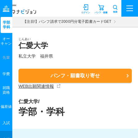
マナビジョン
検索
ログイン
パンフ・願書
【注目!】パンフ請求で2000円分電子図書カードGET
学部
学科
オー
じんあい
キャン
仁愛大学
私立大学 福井県
先輩
学費
パンフ・願書取り寄せ
WEB出願関連情報
就職
資格
仁愛大学/
偏差値
学部・学科
入試