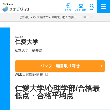
マナビジョン
検索
ログイン
パンフ・願書
【注目!】パンフ請求で2000円分電子図書カードGET
じんあい
仁愛大学
私立大学
福井県
パンフ・願書取り寄せ
WEB出願関連情報
仁愛大学/心理学部/合格最
低点・合格平均点