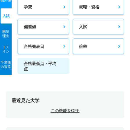
偏差値
学費
就職・資格
入試
偏差値
入試
志望
理由
合格発表日
倍率
イチ
オシ
卒業後
合格最低点・平均
の進路
点
最近見た大学
この機能をOFF