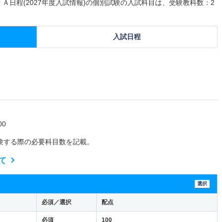
 Ａ日程(2027年度入試情報)の個別試験の入試科目は、受験教科数：2
入試日程
0
験する際の必要科目数を記載。
て
選択
必須／選択
配点
必須
100