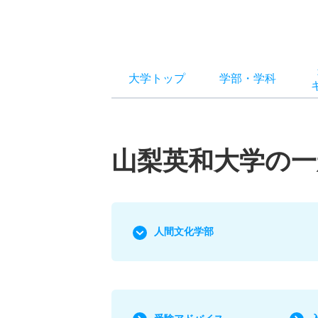
大学トップ
学部
・
学科
山梨英和大学の一
人間文化学部