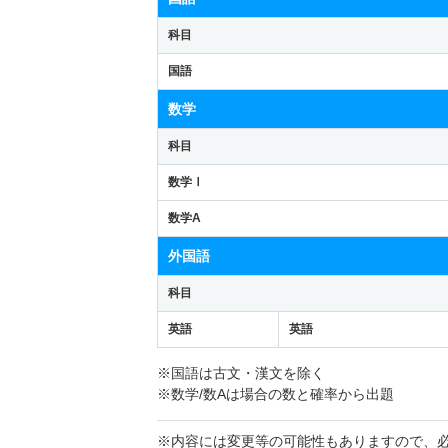
科目
国語
数学
科目
数学Ⅰ
数学A
外国語
科目
英語
英語
※国語は古文・漢文を除く
※数学/数Aは場合の数と確率から出題
※内容には変更等の可能性もありますので、