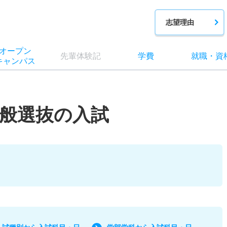
志望理由
オー
プン
先輩
体験記
学費
就職
・
資
キャン
パス
般選抜の入試