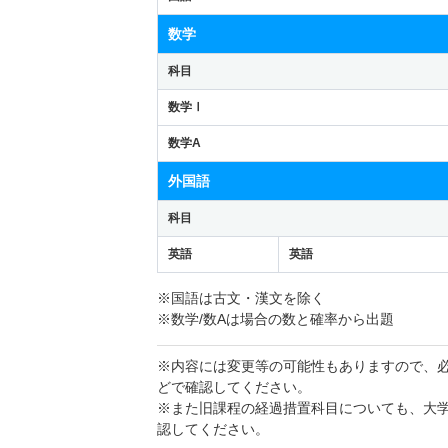
数学
科目
数学Ⅰ
数学A
外国語
科目
英語
英語
※国語は古文・漢文を除く
※数学/数Aは場合の数と確率から出題
※内容には変更等の可能性もありますので、
どで確認してください。
※また旧課程の経過措置科目についても、大
認してください。