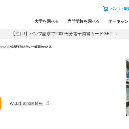
パンフ・願
大学を調べる
専門学校を調べる
オーキャン
【注目!】パンフ請求で2000円分電子図書カードGET
学
の入試
>
山梨英和大学
の
一般選抜の入試
WEB出願関連情報