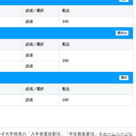
必須／選択
配点
必須
100
選択(2)
必須／選択
配点
必須
100
必須
選択
必須／選択
配点
必須
100
必ず大学発表の「入学者選抜要項」「学生募集要項」を
ホームページ
な