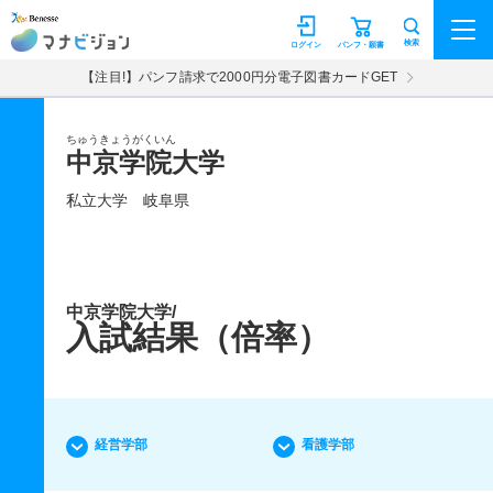
マナビジョン
検索
ログイン
パンフ・願書
【注目!】パンフ請求で2000円分電子図書カードGET
ちゅうきょうがくいん
中京学院大学
私立大学
岐阜県
中京学院大学/
入試結果（倍率）
経営学部
看護学部