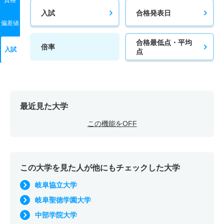
資格
入試
合格発表日
偏差値
合格最低点・平均
倍率
入試
点
最近見た大学
この機能をOFF
この大学を見た人が他にもチェックした大学
岐阜協立大学
岐阜聖徳学園大学
中部学院大学