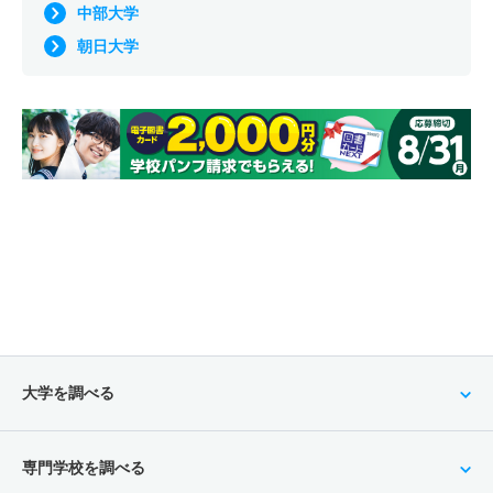
中部大学
朝日大学
大学を調べる
専門学校を調べる