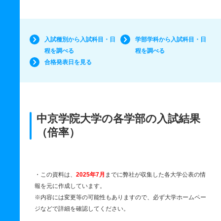
入試種別から入試科目・日
学部学科から入試科目・日
程を調べる
程を調べる
合格発表日を見る
中京学院大学の各学部の入試結果
（倍率）
・この資料は、
2025年7月
までに弊社が収集した各大学公表の情
報を元に作成しています。
※内容には変更等の可能性もありますので、必ず大学ホームペー
ジなどで詳細を確認してください。