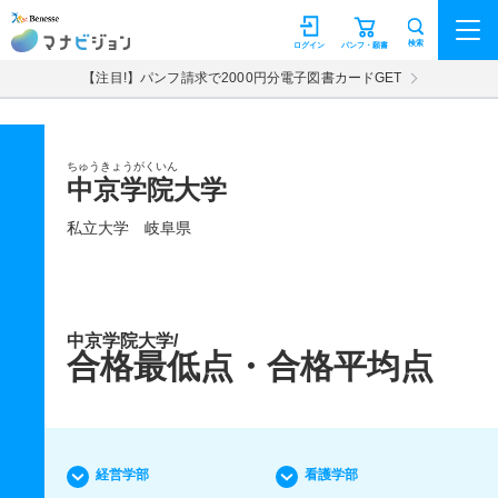
マナビジョン
検索
ログイン
パンフ・願書
【注目!】パンフ請求で2000円分電子図書カードGET
ちゅうきょうがくいん
中京学院大学
私立大学
岐阜県
中京学院大学/
合格最低点・合格平均点
経営学部
看護学部