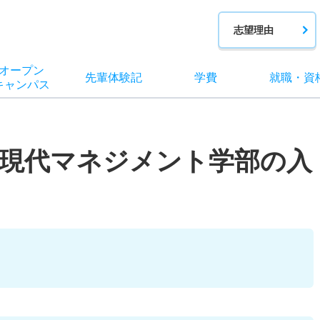
志望理由
オー
プン
先輩
体験記
学費
就職
・
資
キャン
パス
の現代マネジメント学部の入