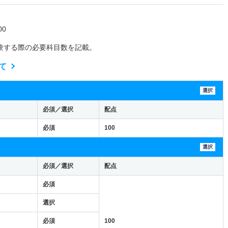
0
験する際の必要科目数を記載。
て
選択
必須／選択
配点
必須
100
選択
必須／選択
配点
必須
選択
必須
100