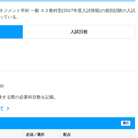
ジメント学科 一般 Ａ２教科型(2027年度入試情報)の個別試験の入試
なっている。
入試日程
0
験する際の必要科目数を記載。
て
選択
必須／選択
配点