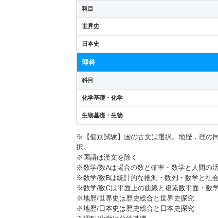
科目
世界史
日本史
理科
科目
化学基礎・化学
生物基礎・生物
※【個別試験】国の古文は選択。地歴，理の
択。
※国語は漢文を除く
※数学/数Aは場合の数と確率・数学と人間の
※数学/数Bは統計的な推測・数列・数学と社
※数学/数Cは平面上の曲線と複素数平面・数
※地歴/世界史は歴史総合と世界史探究
※地歴/日本史は歴史総合と日本史探究