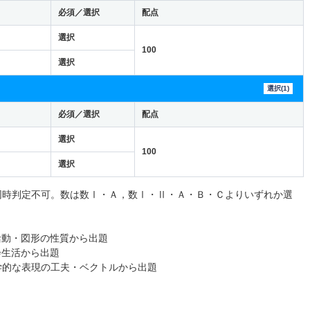
必須／選択
配点
選択
100
選択
選択(1)
必須／選択
配点
選択
100
選択
同時判定不可。数は数Ⅰ・Ａ，数Ⅰ・Ⅱ・Ａ・Ｂ・Ｃよりいずれか選
活動・図形の性質から出題
会生活から出題
学的な表現の工夫・ベクトルから出題