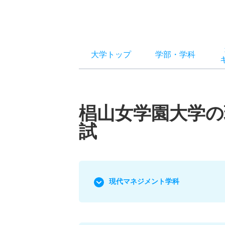
大学トップ
学部
・
学科
椙山女学園大学
試
現代マネジメント学科