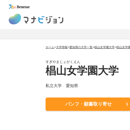
マナビジョン
ホーム
>
大学情報
>
愛知県の大学一覧
>
椙山女学園大学
>
椙山女学
すぎやまじょがくえん
椙山女学園大学
私立大学
愛知県
パンフ・願書取り寄せ