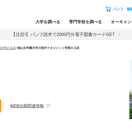
パンフ・願
大学を調べる
専門学校を調べる
オーキャン
【注目!】パンフ請求で2000円分電子図書カードGET
園大学
の入試
>
椙山女学園大学
の
現代マネジメント学部の入試
WEB出願関連情報