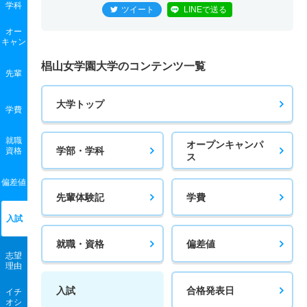
学科
ツイート
LINEで送る
オー
キャン
椙山女学園大学のコンテンツ一覧
先輩
大学トップ
学費
就職
オープンキャンパ
学部・学科
資格
ス
偏差値
先輩体験記
学費
入試
就職・資格
偏差値
志望
理由
入試
合格発表日
イチ
オシ