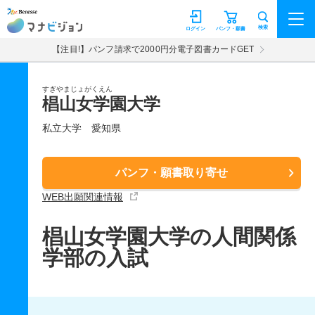
マナビジョン
検索
ログイン
パンフ・願書
【注目!】パンフ請求で2000円分電子図書カードGET
すぎやまじょがくえん
椙山女学園大学
私立大学
愛知県
パンフ・願書取り寄せ
WEB出願関連情報
椙山女学園大学の人間関係
学部の入試