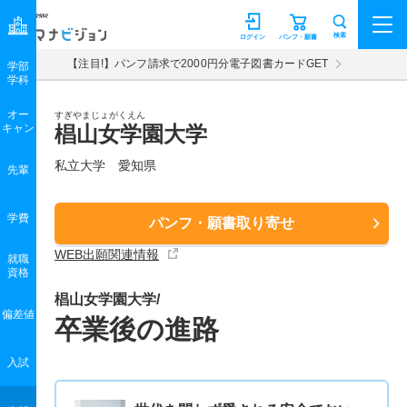
マナビジョン
検索
ログイン
パンフ・願書
【注目!】パンフ請求で2000円分電子図書カードGET
学部
学科
オー
すぎやまじょがくえん
キャン
椙山女学園大学
私立大学 愛知県
先輩
学費
パンフ・願書取り寄せ
WEB出願関連情報
就職
資格
椙山女学園大学/
偏差値
卒業後の進路
入試