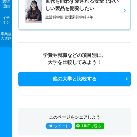
世代を問わず愛される安全でおい
志望
理由
しい製品を開発したい
生活科学部 管理栄養学科 4年
イチ
オシ
卒業後
の進路
学費や就職などの項目別に、
大学を比較してみよう！
他の大学と比較する
このページをシェアしよう
ツイート
LINEで送る