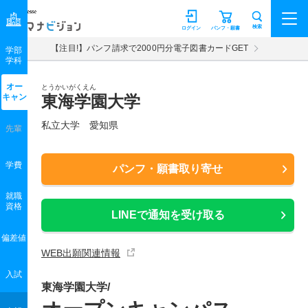
マナビジョン
検索
ログイン
パンフ・願書
【注目!】パンフ請求で2000円分電子図書カードGET
学部
学科
オー
とうかいがくえん
キャン
東海学園大学
私立大学 愛知県
先輩
学費
パンフ・願書取り寄せ
就職
資格
LINEで通知を受け取る
偏差値
WEB出願関連情報
入試
東海学園大学/