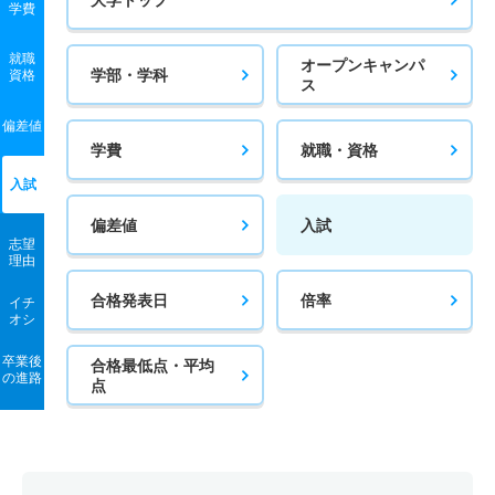
学費
就職
オープンキャンパ
学部・学科
資格
ス
偏差値
学費
就職・資格
入試
偏差値
入試
志望
理由
合格発表日
倍率
イチ
オシ
卒業後
合格最低点・平均
の進路
点