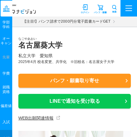
マナビジョン
検索
ログイン
パンフ・願書
【注目!】パンフ請求で2000円分電子図書カードGET
学部
学科
オー
なごやあおい
キャン
名古屋葵大学
私立大学 愛知県
先輩
2025年4月 校名変更、共学化 ※旧校名：名古屋女子大学
学費
パンフ・願書取り寄せ
就職
資格
LINEで通知を受け取る
偏差値
WEB出願関連情報
入試