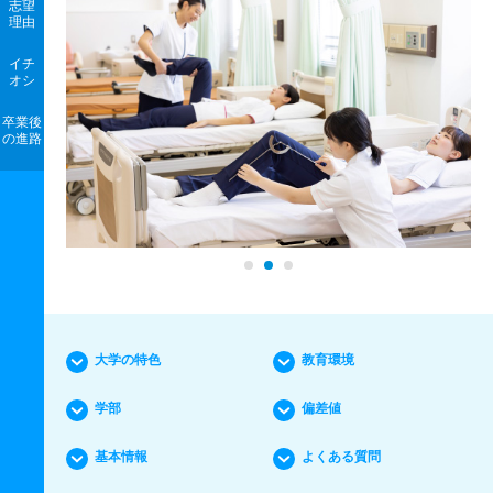
志望
理由
イチ
オシ
卒業後
の進路
大学の特色
教育環境
学部
偏差値
基本情報
よくある質問