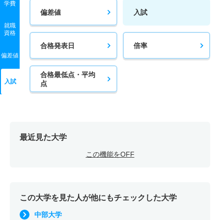
学費
偏差値
入試
就職
資格
合格発表日
倍率
偏差値
合格最低点・平均
入試
点
最近見た大学
この機能をOFF
この大学を見た人が他にもチェックした大学
中部大学