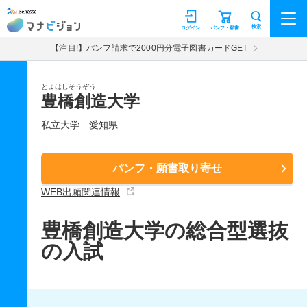
マナビジョン
検索
ログイン
パンフ・願書
【注目!】パンフ請求で2000円分電子図書カードGET
とよはしそうぞう
豊橋創造大学
私立大学
愛知県
パンフ・願書取り寄せ
WEB出願関連情報
豊橋創造大学の総合型選抜
の入試