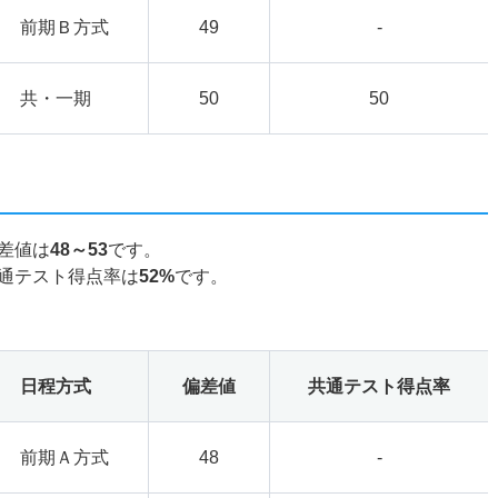
前期Ｂ方式
49
-
共・一期
50
50
差値は
48～53
です。
通テスト得点率は
52%
です。
日程方式
偏差値
共通テスト得点率
前期Ａ方式
48
-