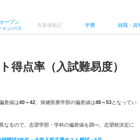
オー
プン
先輩
体験記
学費
就職
・
資
キャン
パス
ト得点率（入試難易度）
偏差値は
40～42
、保健医療学部の偏差値は
48～53
となってい
異なるので、志望学部・学科の偏差値を調べ、志望校決定に
度進研模試3年生・大学入学共通テスト模試・6月