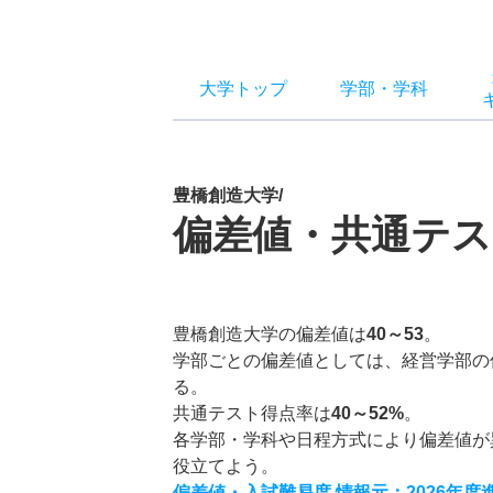
大学トップ
学部
・
学科
豊橋創造大学/
偏差値・共通テス
豊橋創造大学の偏差値は
40～53
。
学部ごとの偏差値としては、経営学部の
る。
共通テスト得点率は
40～52%
。
各学部・学科や日程方式により偏差値が
役立てよう。
偏差値・入試難易度 情報元：2026年