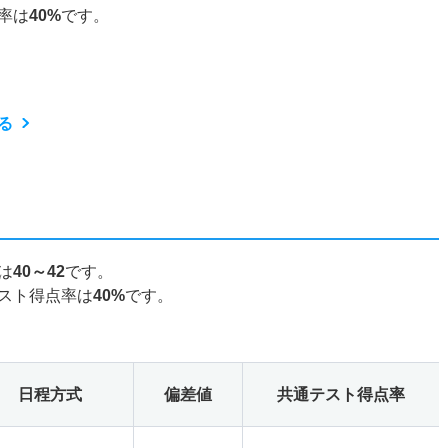
率は
40%
です。
る
は
40～42
です。
スト得点率は
40%
です。
日程方式
偏差値
共通テスト得点率