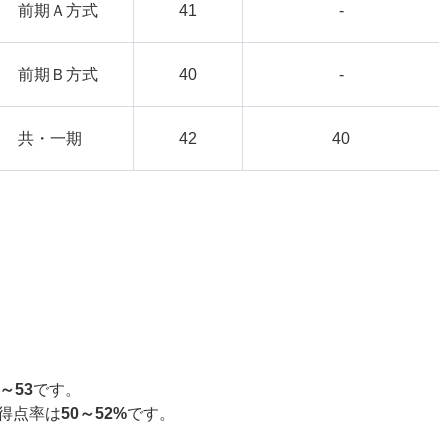
前期Ａ方式
41
-
前期Ｂ方式
40
-
共・一期
42
40
8～53
です。
得点率は
50～52%
です。