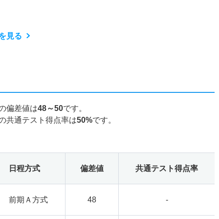
を見る
の偏差値は
48～50
です。
の共通テスト得点率は
50%
です。
日程方式
偏差値
共通テスト得点率
前期Ａ方式
48
-