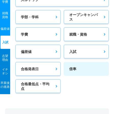
学費
就職
オープンキャンパ
学部・学科
資格
ス
偏差値
学費
就職・資格
入試
偏差値
入試
志望
理由
合格発表日
倍率
イチ
オシ
卒業後
合格最低点・平均
の進路
点