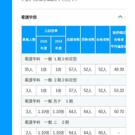
看護学部
入試倍率
進研模試
募集人数
志願者数
受験者数
合格者数
合格者
2025
2024
平均偏差値
年度
年度
看護学科 一般 １期２科目型
35人
1倍
1倍
57人
52人
52人
49.30
看護学科 一般 ２期２科目型
3人
1倍
1倍
57人
52人
52人
53.20
看護学科 一般 共テ １期
3人
1.10倍
1.10倍
64人
64人
60人
50.70
看護学科 一般 ニ ２期
2人
1.10倍
1.10倍
64人
64人
60人
－