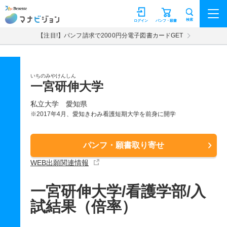
マナビジョン
検索
ログイン
パンフ・願書
【注目!】パンフ請求で2000円分電子図書カードGET
いちのみやけんしん
一宮研伸大学
私立大学
愛知県
※2017年4月、愛知きわみ看護短期大学を前身に開学
パンフ・願書取り寄せ
WEB出願関連情報
一宮研伸大学/看護学部/入
試結果（倍率）