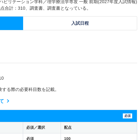
ビリテーション学科／理学療法学専攻 一般 前期(2027年度入試情報)
点合計：310、調査書、調査書となっている。
入試日程
0
験する際の必要科目数を記載。
て
必須
必須／選択
配点
必須
100