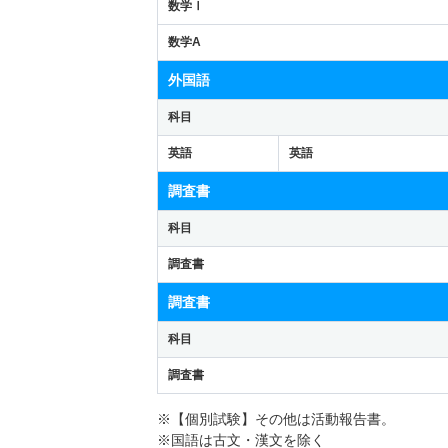
数学Ⅰ
数学A
外国語
科目
英語
英語
調査書
科目
調査書
調査書
科目
調査書
※【個別試験】その他は活動報告書。
※国語は古文・漢文を除く