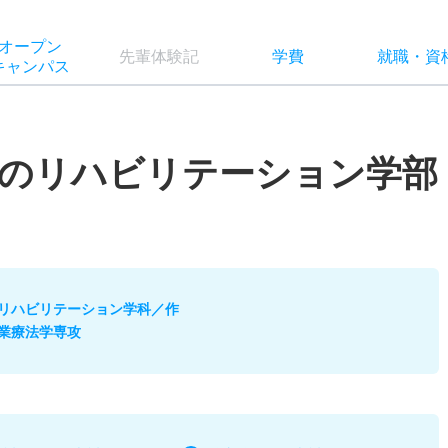
オー
プン
先輩
体験記
学費
就職
・
資
キャン
パス
学のリハビリテーション学部
リハビリテーション学科／作
業療法学専攻