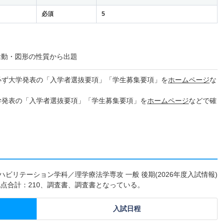
必須
5
活動・図形の性質から出題
必ず大学発表の「入学者選抜要項」「学生募集要項」を
ホームページ
な
学発表の「入学者選抜要項」「学生募集要項」を
ホームページ
などで確
ビリテーション学科／理学療法学専攻 一般 後期(2026年度入試情報)
点合計：210、調査書、調査書となっている。
入試日程