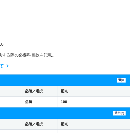
0
験する際の必要科目数を記載。
て
選択
必須／選択
配点
必須
100
選択(2)
必須／選択
配点