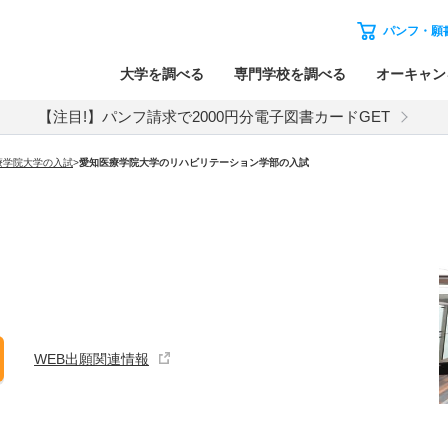
パンフ・願
大学を調べる
専門学校を調べる
オーキャン
【注目!】パンフ請求で2000円分電子図書カードGET
療学院大学
の入試
>
愛知医療学院大学
の
リハビリテーション学部の入試
WEB出願関連情報