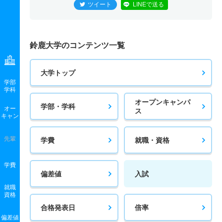
ツイート
LINEで送る
鈴鹿大学のコンテンツ一覧
大学トップ
学部
学科
オープンキャンパ
学部・学科
オー
ス
キャン
先輩
学費
就職・資格
学費
偏差値
入試
就職
資格
合格発表日
倍率
偏差値