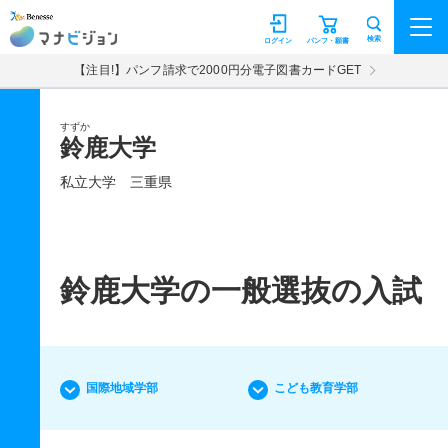
マナビジョン
検索
ログイン
パンフ・願書
【注目!】パンフ請求で2000円分電子図書カードGET
すずか
鈴鹿大学
私立大学
三重県
鈴鹿大学の一般選抜の入試
国際地域学部
こども教育学部