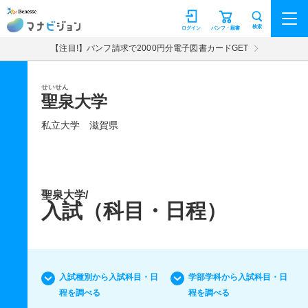
マナビジョン
検索
ログイン
パンフ・願書
【注目!】パンフ請求で2000円分電子図書カードGET
せいせん
聖泉大学
私立大学
滋賀県
聖泉大学/
入試（科目・日程）
入試種別から入試科目・日
学部学科から入試科目・日
程を調べる
程を調べる