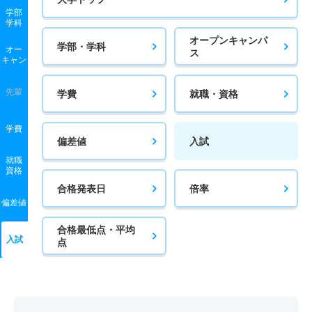
学部
学科
オープンキャンパ
学部・学科
オー
ス
キャン
先輩
学費
就職・資格
学費
偏差値
入試
就職
資格
合格発表日
倍率
偏差値
合格最低点・平均
入試
点