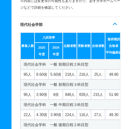
※内容には変更等の可能性もありますので、必ず大学ホームペー
ジなどで詳細を確認してください。
現代社会学部
入試倍率
進研模試
募集人数
志願者数
受験者数
合格者数
合格者
2025
2024
平均偏差値
年度
年度
現代社会学科 一般 前期日程２科目型
95人
8.60倍
5.60倍
218人
216人
25人
49.80
現代社会学科 一般 前期日程３科目型
95人
3.90倍
4倍
848人
839人
215人
51.90
現代社会学科 一般 中期日程３科目型
22人
4.30倍
3.90倍
224人
116人
27人
49.30
現代社会学科 一般 後期日程２科目型