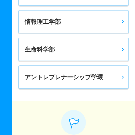
5人
2倍
2.30倍
127人
126人
63人
53.30
情報理工学部
健康スポーツ社会学科 一般 共テ 前期４科目型
5人
1.90倍
1.50倍
56人
56人
29人
52.30
健康スポーツ社会学科 一般 共テ 中期日程プラス
生命科学部
11人
4.20倍
4.40倍
45人
25人
6人
48.30
健康スポーツ社会学科 一般 ニ 後期３科目型
2人
3倍
1.50倍
27人
27人
9人
－
アントレプレナーシップ学環
健康スポーツ社会学科 推薦 公募推薦
20人
4.90倍
3.80倍
507人
506人
103人
－
健康スポーツ社会学科 推薦 専門学科公募推薦
2人
1.50倍
1.30倍
3人
3人
2人
－