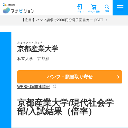
マナビジョン
検索
ログイン
パンフ・願書
【注目!】パンフ請求で2000円分電子図書カードGET
きょうとさんぎょう
京都産業大学
私立大学
京都府
パンフ・願書取り寄せ
WEB出願関連情報
京都産業大学/現代社会学
部/入試結果（倍率）