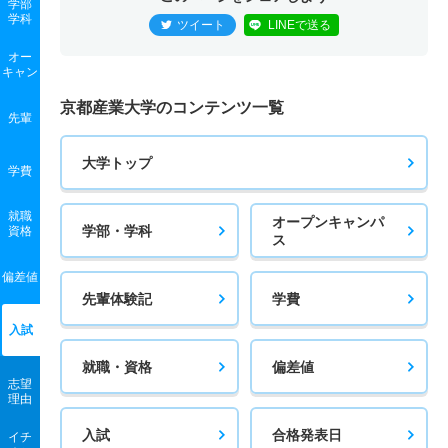
学部
学科
ツイート
LINEで送る
オー
キャン
京都産業大学のコンテンツ一覧
先輩
大学トップ
学費
就職
オープンキャンパ
学部・学科
資格
ス
偏差値
先輩体験記
学費
入試
就職・資格
偏差値
志望
理由
入試
合格発表日
イチ