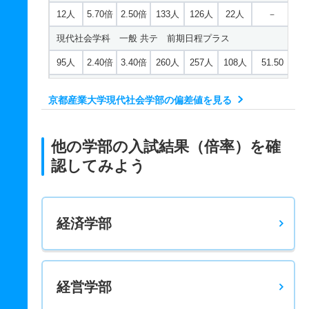
12人
5.70倍
2.50倍
133人
126人
22人
－
現代社会学科 一般 共テ 前期日程プラス
95人
2.40倍
3.40倍
260人
257人
108人
51.50
現代社会学科 一般 共テ 前期３科目型
京都産業大学現代社会学部の偏差値を見る
9人
2.20倍
2.50倍
222人
220人
101人
54.30
現代社会学科 一般 共テ 前期４科目型
他の学部の入試結果（倍率）を確
9人
1.60倍
1.70倍
62人
62人
39人
52
認してみよう
現代社会学科 一般 共テ 中期日程プラス
22人
5倍
3倍
57人
25人
5人
49.90
経済学部
現代社会学科 一般 ニ 後期３科目型
2人
3.20倍
1.60倍
54人
54人
17人
－
現代社会学科 推薦 公募推薦
経営学部
42人
3.30倍
2.30倍
813人
810人
248人
－