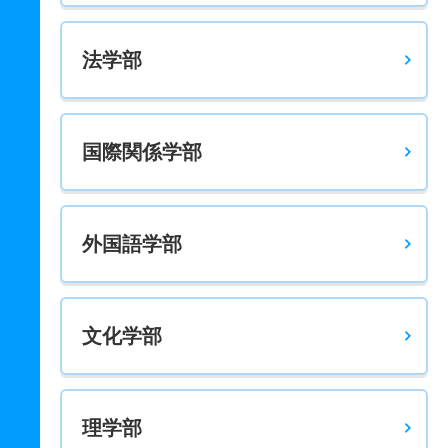
現代社会学科 推薦 専門学科公募推薦
法学部
5人
1.20倍
1倍
15人
15人
13人
－
健康スポーツ社会学科 一般 前期日程２科目型
46人
8倍
4.30倍
189人
185人
23人
49.50
国際関係学部
健康スポーツ社会学科 一般 前期日程３科目型
46人
5倍
3.10倍
715人
704人
141人
49
健康スポーツ社会学科 一般 中期日程３科目型
外国語学部
11人
5倍
5.50倍
183人
106人
21人
46.50
健康スポーツ社会学科 一般 後期日程２科目型
文化学部
6人
8.70倍
3.10倍
54人
52人
6人
－
健康スポーツ社会学科 一般 共テ 前期日程プラス
46人
3.30倍
3.20倍
225人
221人
68人
50.60
理学部
健康スポーツ社会学科 一般 共テ 前期３科目型