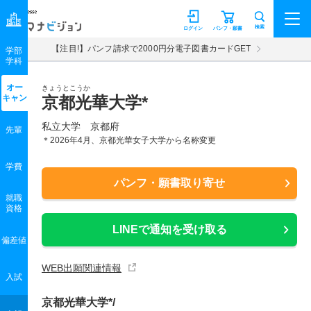
マナビジョン
検索
ログイン
パンフ・願書
【注目!】パンフ請求で2000円分電子図書カードGET
学部
学科
オー
きょうとこうか
キャン
京都光華大学*
私立大学 京都府
先輩
＊2026年4月、京都光華女子大学から名称変更
学費
パンフ・願書取り寄せ
就職
資格
LINEで通知を受け取る
偏差値
WEB出願関連情報
入試
京都光華大学*/