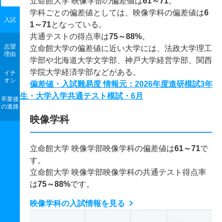
立命館大学 映像学部の偏差値は
61～71
。
学科ごとの偏差値としては、映像学科の偏差値は
6
入試
1～71
となっている。
共通テストの得点率は
75～88%
。
志望
立命館大学の偏差値に近い大学には、法政大学理工
理由
学部や北海道大学文学部、神戸大学経営学部、関西
学院大学経済学部などがある。
イチ
オシ
偏差値・入試難易度 情報元：2026年度進研模試3年
生・大学入学共通テスト模試・6月
卒業後
の進路
映像学科
立命館大学 映像学部映像学科の偏差値は
61～71
で
す。
立命館大学 映像学部映像学科の共通テスト得点率
は
75～88%
です。
映像学科の入試情報を見る