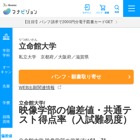
マナビジョン
検索
ログイン
パンフ・願書
【注目!】パンフ請求で2000円分電子図書カードGET
りつめいかん
立命館大学
学部
学科
私立大学
京都府／大阪府／滋賀県
オー
キャン
パンフ・願書取り寄せ
先輩
WEB出願関連情報
立命館大学/
学費
映像学部の偏差値・共通テ
スト得点率（入試難易度）
就職
資格
偏差値