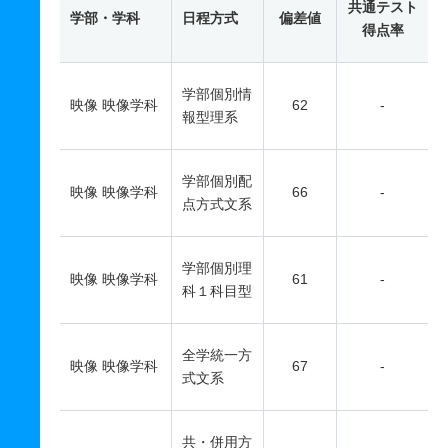
共通テスト
学部・学科
日程方式
偏差値
得点率
学部個別情
映像 映像学科
62
-
報型理系
学部個別配
映像 映像学科
66
-
点方式文系
学部個別理
映像 映像学科
61
-
科１科目型
全学統一方
映像 映像学科
67
-
式文系
共・併用方