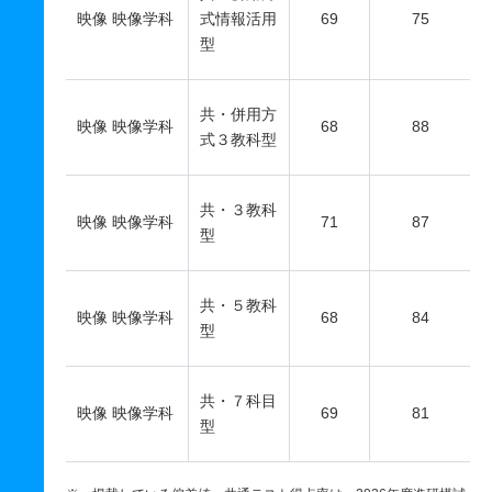
映像 映像学科
式情報活用
69
75
型
共・併用方
映像 映像学科
68
88
式３教科型
共・３教科
映像 映像学科
71
87
型
共・５教科
映像 映像学科
68
84
型
共・７科目
映像 映像学科
69
81
型