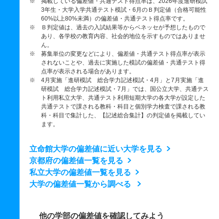
※ 掲載している偏差値・共通テスト得点率は、2026年度進研模試
3年生・大学入学共通テスト模試・6月のＢ判定値（合格可能性
60%以上80%未満）の偏差値・共通テスト得点率です。
※ Ｂ判定値は、過去の入試結果等からベネッセが予想したもので
あり、各学校の教育内容、社会的地位を示すものではありませ
ん。
※ 募集単位の変更などにより、偏差値・共通テスト得点率が表示
されないことや、過去に実施した模試の偏差値・共通テスト得
点率が表示される場合があります。
※ 4月実施「進研模試 総合学力記述模試・4月」と7月実施「進
研模試 総合学力記述模試・7月」では、国公立大学、共通テス
ト利用私立大学、共通テスト利用短期大学の各大学が設定した
共通テストで課される教科・科目と個別学力検査で課される教
科・科目で集計した、【記述総合集計】の判定値を掲載してい
ます。
立命館大学の偏差値に近い大学を見る
京都府の偏差値一覧を見る
私立大学の偏差値一覧を見る
大学の偏差値一覧から調べる
他の学部の偏差値を確認してみよう