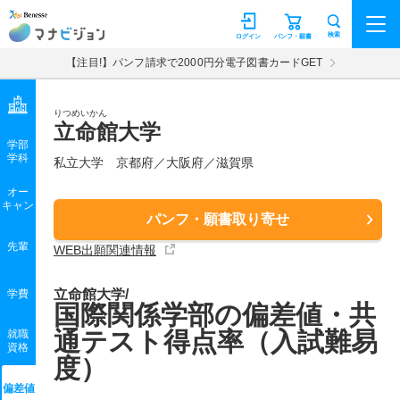
マナビジョン
検索
ログイン
パンフ・願書
【注目!】パンフ請求で2000円分電子図書カードGET
りつめいかん
立命館大学
学部
学科
私立大学
京都府／大阪府／滋賀県
オー
キャン
パンフ・願書取り寄せ
先輩
WEB出願関連情報
立命館大学/
学費
国際関係学部の偏差値・共
通テスト得点率（入試難易
就職
資格
度）
偏差値