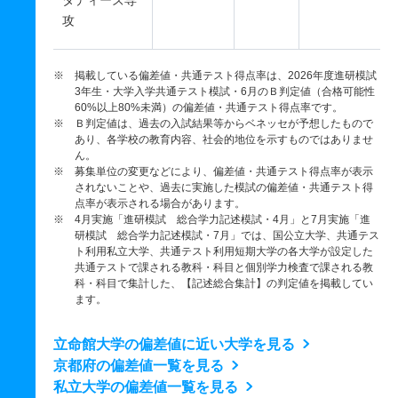
タディーズ専
攻
※ 掲載している偏差値・共通テスト得点率は、2026年度進研模試
3年生・大学入学共通テスト模試・6月のＢ判定値（合格可能性
60%以上80%未満）の偏差値・共通テスト得点率です。
※ Ｂ判定値は、過去の入試結果等からベネッセが予想したもので
あり、各学校の教育内容、社会的地位を示すものではありませ
ん。
※ 募集単位の変更などにより、偏差値・共通テスト得点率が表示
されないことや、過去に実施した模試の偏差値・共通テスト得
点率が表示される場合があります。
※ 4月実施「進研模試 総合学力記述模試・4月」と7月実施「進
研模試 総合学力記述模試・7月」では、国公立大学、共通テス
ト利用私立大学、共通テスト利用短期大学の各大学が設定した
共通テストで課される教科・科目と個別学力検査で課される教
科・科目で集計した、【記述総合集計】の判定値を掲載してい
ます。
立命館大学の偏差値に近い大学を見る
京都府の偏差値一覧を見る
私立大学の偏差値一覧を見る