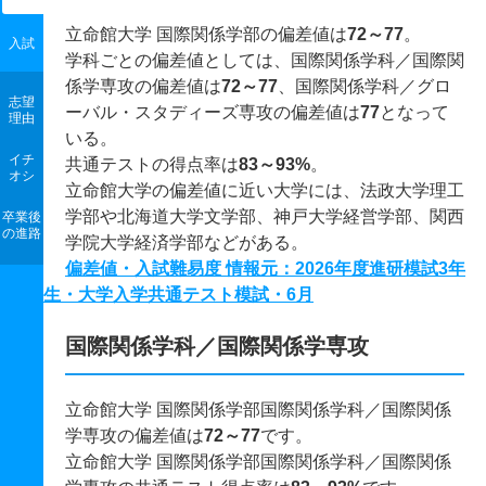
立命館大学 国際関係学部の偏差値は
72～77
。
入試
学科ごとの偏差値としては、国際関係学科／国際関
係学専攻の偏差値は
72～77
、国際関係学科／グロ
志望
ーバル・スタディーズ専攻の偏差値は
77
となって
理由
いる。
イチ
共通テストの得点率は
83～93%
。
オシ
立命館大学の偏差値に近い大学には、法政大学理工
学部や北海道大学文学部、神戸大学経営学部、関西
卒業後
の進路
学院大学経済学部などがある。
偏差値・入試難易度 情報元：2026年度進研模試3年
生・大学入学共通テスト模試・6月
国際関係学科／国際関係学専攻
立命館大学 国際関係学部国際関係学科／国際関係
学専攻の偏差値は
72～77
です。
立命館大学 国際関係学部国際関係学科／国際関係