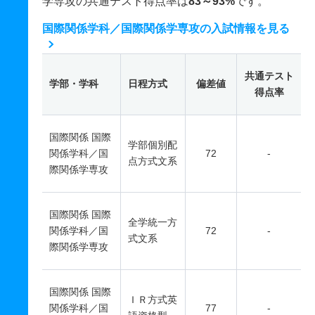
学専攻の共通テスト得点率は
83～93%
です。
国際関係学科／国際関係学専攻の入試情報を見る
共通テスト
学部・学科
日程方式
偏差値
得点率
国際関係 国際
学部個別配
関係学科／国
72
-
点方式文系
際関係学専攻
国際関係 国際
全学統一方
関係学科／国
72
-
式文系
際関係学専攻
国際関係 国際
ＩＲ方式英
関係学科／国
77
-