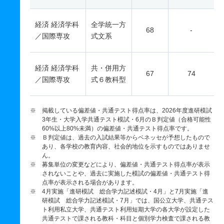
経済 経済学科
全学統一方
68
-
／国際専攻
式文系
経済 経済学科
共・併用方
67
74
／国際専攻
式６教科型
※ 掲載している偏差値・共通テスト得点率は、2026年度進研模試
3年生・大学入学共通テスト模試・6月のＢ判定値（合格可能性
60%以上80%未満）の偏差値・共通テスト得点率です。
※ Ｂ判定値は、過去の入試結果等からベネッセが予想したもので
あり、各学校の教育内容、社会的地位を示すものではありませ
ん。
※ 募集単位の変更などにより、偏差値・共通テスト得点率が表示
されないことや、過去に実施した模試の偏差値・共通テスト得
点率が表示される場合があります。
※ 4月実施「進研模試 総合学力記述模試・4月」と7月実施「進
研模試 総合学力記述模試・7月」では、国公立大学、共通テス
ト利用私立大学、共通テスト利用短期大学の各大学が設定した
共通テストで課される教科・科目と個別学力検査で課される教