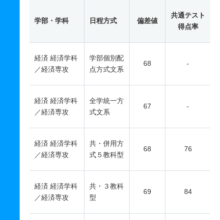
共通テスト
学部・学科
日程方式
偏差値
得点率
経済 経済学科
学部個別配
68
-
／経済専攻
点方式文系
経済 経済学科
全学統一方
67
-
／経済専攻
式文系
経済 経済学科
共・併用方
68
76
／経済専攻
式５教科型
経済 経済学科
共・３教科
69
84
／経済専攻
型