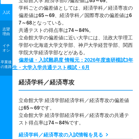
立命館大学 経済学部の偏差値は
65～69
。
学科ごとの偏差値としては、経済学科／経済専攻の
入試
偏差値は
65～69
、経済学科／国際専攻の偏差値は
6
7～68
となっている。
志望
共通テストの得点率は
74～84%
。
理由
立命館大学の偏差値に近い大学には、法政大学理工
学部や北海道大学文学部、神戸大学経営学部、関西
イチ
オシ
学院大学経済学部などがある。
偏差値・入試難易度 情報元：2026年度進研模試3年
卒業後
の進路
生・大学入学共通テスト模試・6月
経済学科／経済専攻
立命館大学 経済学部経済学科／経済専攻の偏差値
は
65～69
です。
立命館大学 経済学部経済学科／経済専攻の共通テ
スト得点率は
74～84%
です。
経済学科／経済専攻の入試情報を見る