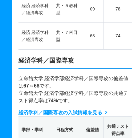
経済 経済学科
共・５教科
69
78
／経済専攻
型
経済 経済学科
共・７科目
65
74
／経済専攻
型
経済学科／国際専攻
立命館大学 経済学部経済学科／国際専攻の偏差値
は
67～68
です。
立命館大学 経済学部経済学科／国際専攻の共通テ
スト得点率は
74%
です。
経済学科／国際専攻の入試情報を見る
共通テスト
学部・学科
日程方式
偏差値
得点率