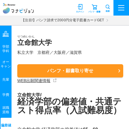
マナビジョン
検索
ログイン
パンフ・願書
【注目!】パンフ請求で2000円分電子図書カードGET
りつめいかん
立命館大学
学部
学科
私立大学
京都府／大阪府／滋賀県
オー
キャン
パンフ・願書取り寄せ
先輩
WEB出願関連情報
立命館大学/
学費
経済学部の偏差値・共通テ
スト得点率（入試難易度）
就職
資格
偏差値