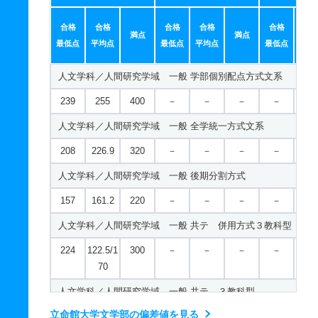
00
国際関係学科／国際関係学専攻 一般 共テ ７科目型
合格
合格
合格
合格
合格
合
現代社会学科／メディア社会専攻 一般 共テ ３教科型
満点
満点
768
－
900
－
－
－
－
－
最低点
平均点
最低点
平均点
最低点
平均
410
－
500
－
－
－
－
－
国際関係学科／国際関係学専攻 一般 ニ 後期型４教科型
人文学科／人間研究学域 一般 学部個別配点方式文系
現代社会学科／メディア社会専攻 一般 共テ ５教科型
695
－
800
－
－
－
－
－
239
255
400
－
－
－
－
－
567
－
700
－
－
－
－
－
国際関係学科／グローバル・スタディーズ専攻 一般 ＩＲ方
人文学科／人間研究学域 一般 全学統一方式文系
現代社会学科／メディア社会専攻 一般 共テ ７科目型
250
260.6
300
－
－
－
－
－
208
226.9
320
－
－
－
－
－
720
－
900
－
－
－
－
－
人文学科／人間研究学域 一般 後期分割方式
現代社会学科／メディア社会専攻 一般 ニ 後期型３教科型
157
161.2
220
－
－
－
－
－
410
－
500
－
－
－
－
－
人文学科／人間研究学域 一般 共テ 併用方式３教科型
現代社会学科／メディア社会専攻 一般 ニ 後期型４教科型
224
122.5/1
300
－
－
－
－
－
486
－
600
－
－
－
－
－
70
現代社会学科／スポーツ社会専攻 一般 学部個別配点方式文
人文学科／人間研究学域 一般 共テ ３教科型
324
335.6
500
－
－
－
－
－
立命館大学文学部の偏差値を見る
503
－
600
－
－
－
－
－