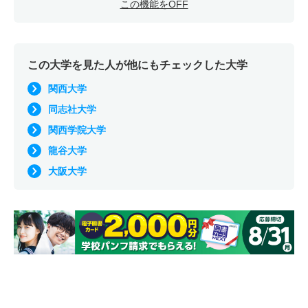
162
192.9
300
－
－
－
－
－
この機能をOFF
生命情報学科 一般 ニ 後期型３教科型
電気電子工学科 一般 後期分割方式
410
－
500
－
－
－
－
－
135
149.9
200
－
－
－
－
－
この大学を見た人が他にもチェックした大学
生命情報学科 一般 ニ 後期型４教科型
電気電子工学科 一般 共テ 併用方式情報活用型
関西大学
400
－
500
－
－
－
－
－
265
133.3/2
400
－
－
－
－
－
同志社大学
00
生命情報学科 一般 ニ 後期型５教科型
関西学院大学
電気電子工学科 一般 共テ 併用方式数学重視型
634
－
800
－
－
－
－
－
龍谷大学
256
134.0/2
400
－
－
－
－
－
生命医科学科 一般 学部個別理科１科目型
大阪大学
00
243
264.9
350
－
－
－
－
－
電気電子工学科 一般 共テ ３教科型
生命医科学科 一般 学部個別理科２科目型
380
－
500
－
－
－
－
－
269
304
400
－
－
－
－
－
電気電子工学科 一般 共テ ５教科型
生命医科学科 一般 全学統一方式理系
522
－
700
－
－
－
－
－
194
214
300
－
－
－
－
－
電気電子工学科 一般 共テ ７科目型