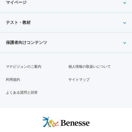
マイページ
電子情報工学科 一般 後期分割方式
414
－
500
－
－
－
－
－
160
165.4
200
－
－
－
－
－
生命医科学科 一般 ニ 後期型５教科型
テスト・教材
電子情報工学科 一般 共テ 併用方式情報活用型
653
－
800
－
－
－
－
－
279
127.7/2
400
－
－
－
－
－
保護者向けコンテンツ
00
電子情報工学科 一般 共テ 併用方式数学重視型
マナビジョンのご案内
個人情報の取扱いについて
277
144.5/2
400
－
－
－
－
－
00
利用規約
サイトマップ
電子情報工学科 一般 共テ ３教科型
よくある質問と回答
402
－
500
－
－
－
－
－
電子情報工学科 一般 共テ ５教科型
545
－
700
－
－
－
－
－
電子情報工学科 一般 共テ ７科目型