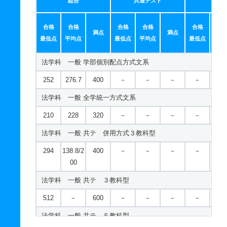
総合
共通テスト
個別
合格
合格
合格
合格
合格
合
満点
満点
最低点
平均点
最低点
平均点
最低点
平均
法学科 一般 学部個別配点方式文系
252
276.7
400
－
－
－
－
－
法学科 一般 全学統一方式文系
210
228
320
－
－
－
－
－
法学科 一般 共テ 併用方式３教科型
294
138.8/2
400
－
－
－
－
－
00
法学科 一般 共テ ３教科型
512
－
600
－
－
－
－
－
法学科 一般 共テ ５教科型