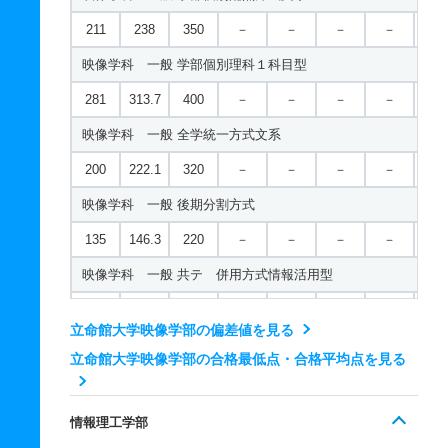
70
211
238
350
－
－
－
－
－
人文学科／国際文化学域 一般 共テ ３教科型
映像学科 一般 学部個別理科１科目型
498
－
600
－
－
－
－
－
281
313.7
400
－
－
－
－
－
人文学科／国際文化学域 一般 共テ ５教科型
映像学科 一般 全学統一方式文系
569
－
700
－
－
－
－
－
200
222.1
320
－
－
－
－
－
人文学科／国際文化学域 一般 共テ ７科目型
映像学科 一般 後期分割方式
713
－
900
－
－
－
－
－
135
146.3
220
－
－
－
－
－
人文学科／国際文化学域 一般 ニ 後期型４教科型
映像学科 一般 共テ 併用方式情報活用型
564
－
600
－
－
－
－
－
233
150.9/2
300
－
－
－
－
－
立命館大学映像学部の偏差値を見る
00
人文学科／地域研究学域 一般 学部個別配点方式文系
立命館大学映像学部の合格最低点・合格平均点を見る
映像学科 一般 共テ 併用方式３教科型
243
275.7
400
－
－
－
－
－
213
142.0/2
300
－
－
－
－
－
人文学科／地域研究学域 一般 全学統一方式文系
情報理工学部
00
197
217.3
320
－
－
－
－
－