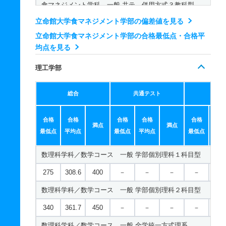
食マネジメント学科 一般 共テ 併用方式３教科型
立命館大学食マネジメント学部の偏差値を見る
198
130.4/2
300
－
－
－
－
－
00
立命館大学食マネジメント学部の合格最低点・合格平
均点を見る
食マネジメント学科 一般 共テ ３教科型
理工学部
473
－
600
－
－
－
－
－
食マネジメント学科 一般 共テ ５教科型
総合
共通テスト
個別
528
－
700
－
－
－
－
－
合格
合格
合格
合格
合格
合
食マネジメント学科 一般 共テ ７科目型
満点
満点
最低点
平均点
最低点
平均点
最低点
平均
656
－
900
－
－
－
－
－
数理科学科／数学コース 一般 学部個別理科１科目型
食マネジメント学科 一般 ニ 後期分割方式
275
308.6
400
－
－
－
－
－
209
142.6/2
300
－
－
－
－
－
00
数理科学科／数学コース 一般 学部個別理科２科目型
食マネジメント学科 一般 ニ 後期型４教科型
340
361.7
450
－
－
－
－
－
524
－
600
－
－
－
－
－
数理科学科／数学コース 一般 全学統一方式理系