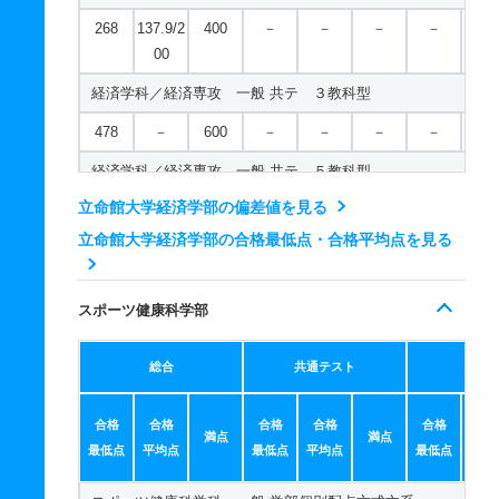
人文学科／国際コミュニケーション学域 一般 共テ ７科目
268
137.9/2
400
－
－
－
－
－
669
－
800
－
－
－
－
－
00
694
－
900
－
－
－
－
－
経済学科／経済専攻 一般 共テ ３教科型
人文学科／国際コミュニケーション学域 一般 ニ 後期型４
478
－
600
－
－
－
－
－
537
－
600
－
－
－
－
－
経済学科／経済専攻 一般 共テ ５教科型
人文学科／言語コミュニケーション学域 一般 学部個別配点
立命館大学経済学部の偏差値を見る
777
－
1000
－
－
－
－
－
245
262.9
400
－
－
－
－
－
立命館大学経済学部の合格最低点・合格平均点を見る
経済学科／経済専攻 一般 共テ ７科目型
人文学科／言語コミュニケーション学域 一般 全学統一方式
656
－
900
－
－
－
－
－
210
225.9
320
－
－
－
－
－
スポーツ健康科学部
経済学科／経済専攻 一般 ニ 後期分割方式
人文学科／言語コミュニケーション学域 一般 後期分割方式
210
134.4/2
300
－
－
－
－
－
総合
共通テスト
個別
147
151
220
－
－
－
－
－
00
人文学科／言語コミュニケーション学域 一般 共テ 併用方
合格
合格
合格
合格
合格
合
経済学科／経済専攻 一般 ニ 後期型３教科型
満点
満点
223
119.9/1
300
－
－
－
－
－
最低点
平均点
最低点
平均点
最低点
平均
540
－
600
－
－
－
－
－
70