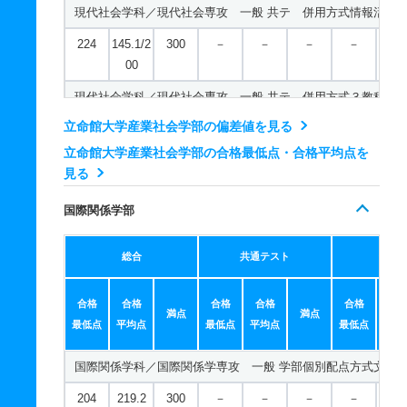
現代社会学科／現代社会専攻 一般 共テ 併用方式情報活用
224
145.1/2
300
－
－
－
－
－
00
現代社会学科／現代社会専攻 一般 共テ 併用方式３教科型
立命館大学産業社会学部の偏差値を見る
298
138.5/2
400
－
－
－
－
－
00
立命館大学産業社会学部の合格最低点・合格平均点を
見る
現代社会学科／現代社会専攻 一般 共テ ３教科型
国際関係学部
410
－
500
－
－
－
－
－
現代社会学科／現代社会専攻 一般 共テ ５教科型
総合
共通テスト
個別
567
－
700
－
－
－
－
－
合格
合格
合格
合格
合格
合
現代社会学科／現代社会専攻 一般 共テ ７科目型
満点
満点
最低点
平均点
最低点
平均点
最低点
平均
720
－
900
－
－
－
－
－
国際関係学科／国際関係学専攻 一般 学部個別配点方式文系
現代社会学科／現代社会専攻 一般 ニ 後期型３教科型
204
219.2
300
－
－
－
－
－
412
－
500
－
－
－
－
－