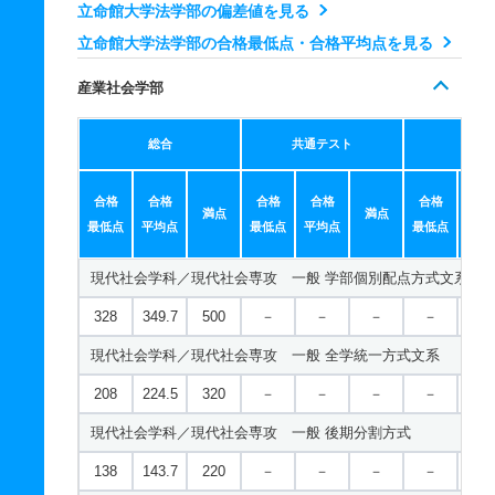
立命館大学法学部の偏差値を見る
549
－
700
－
－
－
－
－
立命館大学法学部の合格最低点・合格平均点を見る
法学科 一般 共テ ７科目型
産業社会学部
689
－
900
－
－
－
－
－
法学科 一般 ニ 後期分割方式
総合
共通テスト
個別
209
132.4/2
300
－
－
－
－
－
00
合格
合格
合格
合格
合格
合
満点
満点
最低点
平均点
最低点
平均点
最低点
平均
法学科 一般 ニ 後期型４教科型
497
－
600
－
－
－
－
－
現代社会学科／現代社会専攻 一般 学部個別配点方式文系
328
349.7
500
－
－
－
－
－
現代社会学科／現代社会専攻 一般 全学統一方式文系
208
224.5
320
－
－
－
－
－
現代社会学科／現代社会専攻 一般 後期分割方式
138
143.7
220
－
－
－
－
－