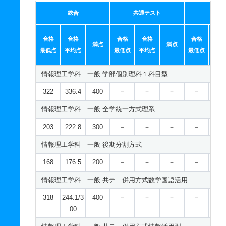
映像学科 一般 共テ ３教科型
人文学科／地域研究学域 一般 後期分割方式
総合
共通テスト
個別
533
－
600
－
－
－
－
－
136
141
220
－
－
－
－
－
合格
合格
合格
合格
合格
合
映像学科 一般 共テ ５教科型
満点
満点
人文学科／地域研究学域 一般 共テ 併用方式３教科型
最低点
平均点
最低点
平均点
最低点
平均
521
－
600
－
－
－
－
－
217
119.5/1
300
－
－
－
－
－
情報理工学科 一般 学部個別理科１科目型
映像学科 一般 共テ ７科目型
70
322
336.4
400
－
－
－
－
－
692
－
800
－
－
－
－
－
人文学科／地域研究学域 一般 共テ ３教科型
情報理工学科 一般 全学統一方式理系
映像学科 一般 ニ 後期型４教科型
484
－
600
－
－
－
－
－
203
222.8
300
－
－
－
－
－
656
－
800
－
－
－
－
－
人文学科／地域研究学域 一般 共テ ５教科型
情報理工学科 一般 後期分割方式
538
－
700
－
－
－
－
－
168
176.5
200
－
－
－
－
－
人文学科／地域研究学域 一般 共テ ７科目型
情報理工学科 一般 共テ 併用方式数学国語活用
673
－
900
－
－
－
－
－
318
244.1/3
400
－
－
－
－
－
人文学科／地域研究学域 一般 ニ 後期型４教科型
00
497
－
600
－
－
－
－
－