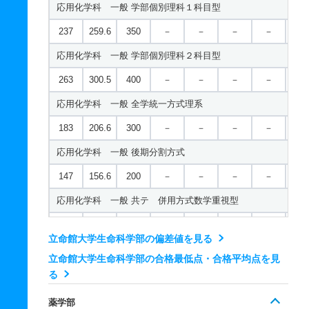
応用化学科 一般 学部個別理科１科目型
数理科学科／数学コース 一般 共テ ７科目型
237
259.6
350
－
－
－
－
－
642
－
800
－
－
－
－
－
応用化学科 一般 学部個別理科２科目型
数理科学科／数学コース 一般 ニ 後期型３教科型
263
300.5
400
－
－
－
－
－
417
－
500
－
－
－
－
－
応用化学科 一般 全学統一方式理系
数理科学科／数学コース 一般 ニ 後期型４教科型
183
206.6
300
－
－
－
－
－
422
－
500
－
－
－
－
－
応用化学科 一般 後期分割方式
数理科学科／数学コース 一般 ニ 後期型５教科型
147
156.6
200
－
－
－
－
－
580
－
700
－
－
－
－
－
応用化学科 一般 共テ 併用方式数学重視型
数理科学科／データサイエンスコース 一般 学部個別理科１
263
134.6/2
400
－
－
－
－
－
274
298.8
400
－
－
－
－
－
立命館大学生命科学部の偏差値を見る
00
数理科学科／データサイエンスコース 一般 学部個別理科２
立命館大学生命科学部の合格最低点・合格平均点を見
応用化学科 一般 共テ ３教科型
る
336
366
450
－
－
－
－
－
421
－
500
－
－
－
－
－
数理科学科／データサイエンスコース 一般 全学統一方式理
薬学部