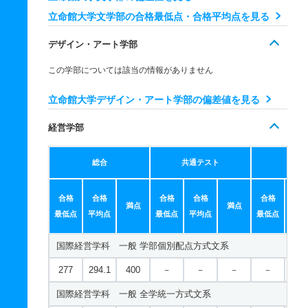
現代社会学科／スポーツ社会専攻 一般 全学統一方式文系
立命館大学文学部の合格最低点・合格平均点を見る
人文学科／人間研究学域 一般 共テ ５教科型
193
210.1
320
－
－
－
－
－
デザイン・アート学部
566
－
700
－
－
－
－
－
現代社会学科／スポーツ社会専攻 一般 後期分割方式
この学部については該当の情報がありません
人文学科／人間研究学域 一般 共テ ７科目型
140
145.4
220
－
－
－
－
－
719
－
900
－
－
－
－
－
立命館大学デザイン・アート学部の偏差値を見る
現代社会学科／スポーツ社会専攻 一般 共テ 併用方式情報
人文学科／人間研究学域 一般 ニ 後期型４教科型
経営学部
226
139.0/2
300
－
－
－
－
－
539
－
600
－
－
－
－
－
00
総合
共通テスト
個別
人文学科／日本文学研究学域 一般 学部個別配点方式文系
現代社会学科／スポーツ社会専攻 一般 共テ 併用方式３教
246
269.7
400
－
－
－
－
－
合格
294
135.8/2
合格
400
合格
－
合格
－
－
合格
－
合
－
満点
満点
最低点
人文学科／日本文学研究学域 一般 全学統一方式文系
平均点
00
最低点
平均点
最低点
平均
現代社会学科／スポーツ社会専攻 一般 共テ ３教科型
211
228.9
320
－
－
－
－
－
国際経営学科 一般 学部個別配点方式文系
人文学科／日本文学研究学域 一般 後期分割方式
410
－
500
－
－
－
－
－
277
294.1
400
－
－
－
－
－
現代社会学科／スポーツ社会専攻 一般 共テ ５教科型
160
161.4
220
－
－
－
－
－
国際経営学科 一般 全学統一方式文系