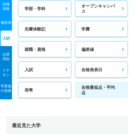
就職
生命情報学科 一般 後期分割方式
オープンキャンパ
学部・学科
資格
607
－
800
－
－
－
－
－
ス
143
145
200
－
－
－
－
－
物理科学科 一般 ニ 後期型３教科型
偏差値
生命情報学科 一般 共テ 併用方式情報活用型
先輩体験記
学費
427
－
500
－
－
－
－
－
259
132.8/2
400
－
－
－
－
－
入試
物理科学科 一般 ニ 後期型４教科型
00
就職・資格
偏差値
400
－
500
－
－
－
－
－
生命情報学科 一般 共テ 併用方式数学重視型
志望
理由
物理科学科 一般 ニ 後期型５教科型
259
135.1/2
400
－
－
－
－
－
入試
合格発表日
イチ
00
574
－
700
－
－
－
－
－
オシ
生命情報学科 一般 共テ ３教科型
電気電子工学科 一般 学部個別理科１科目型
卒業後
合格最低点・平均
倍率
の進路
405
－
500
－
－
－
－
－
点
238
277.7
400
－
－
－
－
－
生命情報学科 一般 共テ ５教科型
電気電子工学科 一般 学部個別理科２科目型
618
－
800
－
－
－
－
－
316
350.5
450
－
－
－
－
－
生命情報学科 一般 共テ ７科目型
電気電子工学科 一般 全学統一方式理系
最近見た大学
685
－
900
－
－
－
－
－