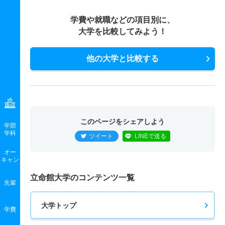
156
187.6
300
－
－
－
－
－
685
－
900
－
－
－
－
－
181
212.6
300
－
－
－
－
－
創薬科学科 一般 後期分割方式
学費や就職などの項目別に、
生物工学科 一般 ニ 後期型３教科型
物理科学科 一般 後期分割方式
大学を比較してみよう！
125
139.1
200
－
－
－
－
－
410
－
500
－
－
－
－
－
147
153.2
200
－
－
－
－
－
創薬科学科 一般 共テ ３教科型
生物工学科 一般 ニ 後期型４教科型
他の大学と比較する
物理科学科 一般 共テ 併用方式情報活用型
378
－
500
－
－
－
－
－
400
－
500
－
－
－
－
－
276
139.3/2
400
－
－
－
－
－
創薬科学科 一般 共テ ７科目型
00
生物工学科 一般 ニ 後期型５教科型
物理科学科 一般 共テ 併用方式数学重視型
692
－
900
－
－
－
－
－
634
－
800
－
－
－
－
－
このページをシェアしよう
270
136.3/2
400
－
－
－
－
－
学部
生命情報学科 一般 学部個別理科１科目型
学科
00
ツイート
LINEで送る
224
248.4
350
－
－
－
－
－
オー
物理科学科 一般 共テ ３教科型
キャン
生命情報学科 一般 学部個別理科２科目型
398
－
500
－
－
－
－
－
立命館大学のコンテンツ一覧
248
282.8
400
－
－
－
－
－
先輩
物理科学科 一般 共テ ５教科型
生命情報学科 一般 全学統一方式理系
大学トップ
541
－
700
－
－
－
－
－
学費
174
198.9
300
－
－
－
－
－
物理科学科 一般 共テ ７科目型