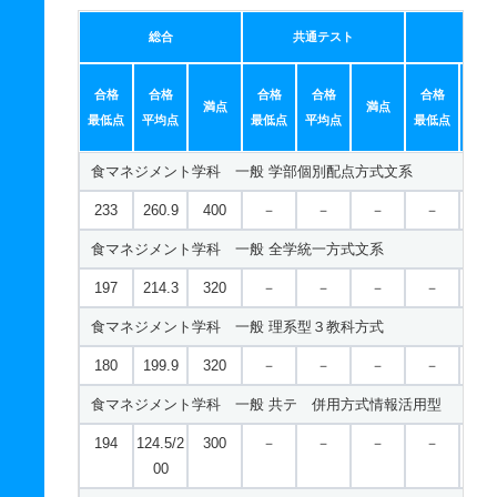
675
－
900
－
－
－
－
－
総合
共通テスト
個別
スポーツ健康科学科 一般 ニ 後期分割方式
合格
合格
合格
合格
合格
合
満点
満点
203
129.0/2
300
－
－
－
－
－
最低点
平均点
最低点
平均点
最低点
平均
00
食マネジメント学科 一般 学部個別配点方式文系
スポーツ健康科学科 一般 ニ 後期型４教科型
233
260.9
400
－
－
－
－
－
470
－
600
－
－
－
－
－
食マネジメント学科 一般 全学統一方式文系
197
214.3
320
－
－
－
－
－
食マネジメント学科 一般 理系型３教科方式
180
199.9
320
－
－
－
－
－
食マネジメント学科 一般 共テ 併用方式情報活用型
194
124.5/2
300
－
－
－
－
－
00