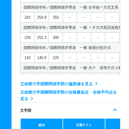
国際関係学科／国際関係学専攻 一般 全学統一方式文系
現代社会学科／現代社会専攻 一般 ニ 後期型４教科型
242
259.9
350
－
－
－
－
－
488
－
600
－
－
－
－
－
国際関係学科／国際関係学専攻 一般 ＩＲ方式英語資格型
現代社会学科／メディア社会専攻 一般 学部個別配点方式文
239
252.3
300
－
－
－
－
－
300
328.5
500
－
－
－
－
－
国際関係学科／国際関係学専攻 一般 後期分割方式
現代社会学科／メディア社会専攻 一般 全学統一方式文系
142
146.8
220
－
－
－
－
－
193
214.5
320
－
－
－
－
－
国際関係学科／国際関係学専攻 一般 共テ 併用方式３教科
現代社会学科／メディア社会専攻 一般 後期分割方式
254
181.5/2
350
－
－
－
－
－
138
146.1
220
－
－
－
－
－
立命館大学国際関係学部の偏差値を見る
50
現代社会学科／メディア社会専攻 一般 共テ 併用方式情報
立命館大学国際関係学部の合格最低点・合格平均点を
国際関係学科／国際関係学専攻 一般 共テ ３教科型
見る
224
143.5/2
300
－
－
－
－
－
561
－
600
－
－
－
－
－
00
文学部
国際関係学科／国際関係学専攻 一般 共テ ５教科型
現代社会学科／メディア社会専攻 一般 共テ 併用方式３教
617
－
700
－
－
－
－
－
総合
共通テスト
個別
298
140.0/2
400
－
－
－
－
－