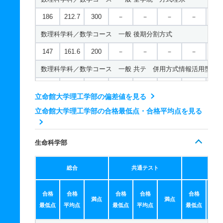
186
212.7
300
－
－
－
－
－
数理科学科／数学コース 一般 後期分割方式
147
161.6
200
－
－
－
－
－
数理科学科／数学コース 一般 共テ 併用方式情報活用型
319
135.0/2
400
－
－
－
－
－
立命館大学理工学部の偏差値を見る
00
立命館大学理工学部の合格最低点・合格平均点を見る
数理科学科／数学コース 一般 共テ 併用方式数学重視型
289
142.1/2
400
－
－
－
－
－
生命科学部
00
数理科学科／数学コース 一般 共テ ３教科型
総合
共通テスト
個別
412
－
500
－
－
－
－
－
合格
合格
合格
合格
合格
合
数理科学科／数学コース 一般 共テ ５教科型
満点
満点
最低点
平均点
最低点
平均点
最低点
平均
565
－
700
－
－
－
－
－