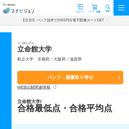
マナビジョン
検索
ログイン
パンフ・願書
【注目!】パンフ請求で2000円分電子図書カードGET
りつめいかん
立命館大学
私立大学
京都府／大阪府／滋賀県
パンフ・願書取り寄せ
WEB出願関連情報
立命館大学/
合格最低点・合格平均点