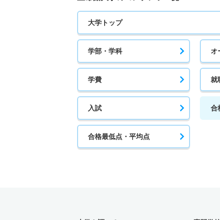
大学トップ
学部・学科
オ
学費
就
入試
合
合格最低点・平均点