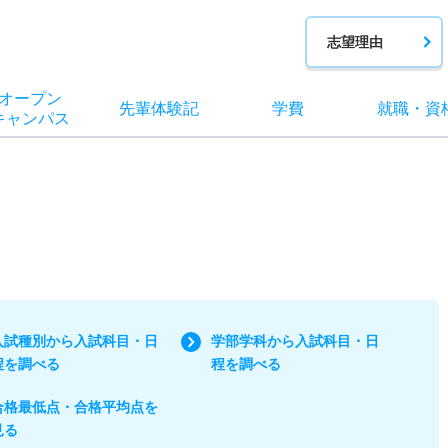
志望理由
オー
プン
先輩
体験記
学費
就職
・
資
キャン
パス
入試種別から入試科目・日
学部学科から入試科目・日
程を調べる
程を調べる
合格最低点・合格平均点を
見る