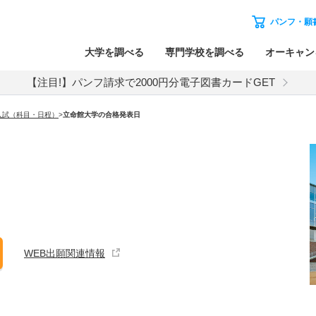
パンフ・願
大学を調べる
専門学校を調べる
オーキャン
【注目!】パンフ請求で2000円分電子図書カードGET
入試（科目・日程）
>
立命館大学
の合格発表日
WEB出願関連情報