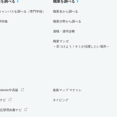
校を調べる
職業を調べる
キャンパスを調べる（専門学校）
職業名から調べる
界特集
職業分野から調べる
適職・適学診断
職業マンガ
～見つけよう！キミが活躍したい場所～
ademic中高版
進路マップ マナトレ
ナビ
タイピング
志望理由書ナビ