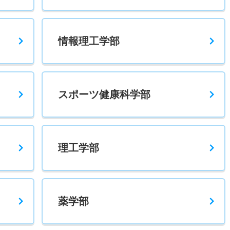
情報理工学部
600
－
－
－
－
－
－
700
－
－
－
－
－
－
スポーツ健康科学部
900
－
－
－
－
－
－
理工学部
600
－
－
－
－
－
－
薬学部