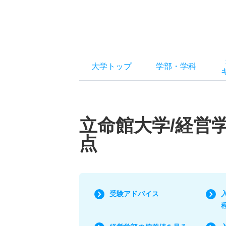
大学トップ
学部
・
学科
立命館大学/経営
点
受験アドバイス