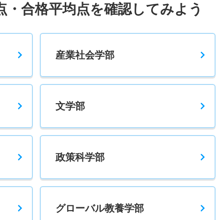
点・合格平均点を確認してみよう
370
－
－
－
－
－
－
産業社会学部
320
－
－
－
－
－
－
文学部
220
－
－
－
－
－
－
2
300
－
－
－
－
－
－
（本学独自試
政策科学部
験）
グローバル教養学部
2
300
－
－
－
－
－
－
（本学独自試
験）