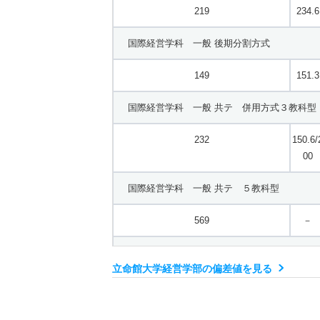
219
234.6
国際経営学科 一般 後期分割方式
149
151.3
国際経営学科 一般 共テ 併用方式３教科型
232
150.6/
00
国際経営学科 一般 共テ ５教科型
569
－
国際経営学科 一般 共テ ７科目型
立命館大学経営学部の偏差値を見る
692
－
経営学科 一般 学部個別配点方式文系