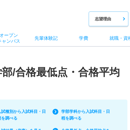
志望理由
オー
プン
先輩
体験記
学費
就職
・
資
キャン
パス
学部/合格最低点・合格平均
入試種別から入試科目・日
学部学科から入試科目・日
程を調べる
程を調べる