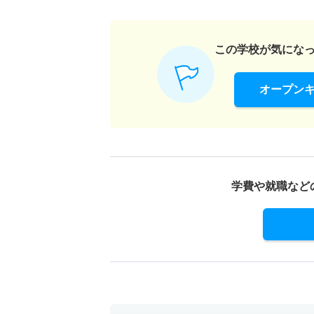
44
48.7
この学校が気にな
オープン
学費や就職など