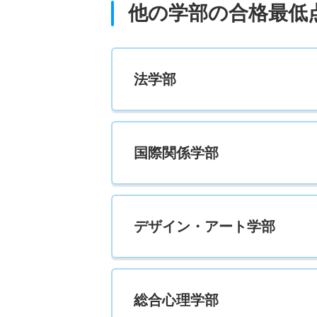
他の学部の合格最低
256
272.2
経営学科 一般 全学統一方式文系
法学部
222
236.6
経営学科 一般 後期分割方式
国際関係学部
164
173.2
経営学科 一般 共テ 併用方式情報活用型
231
148.7/
デザイン・アート学部
00
経営学科 一般 共テ 併用方式３教科型
総合心理学部
232
151.5/
00