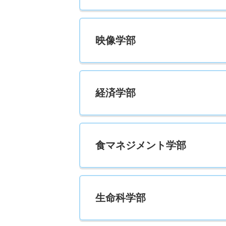
経営学科 一般 共テ ３教科型
映像学部
536
－
経営学科 一般 共テ ５教科型
568
－
経済学部
経営学科 一般 共テ ７科目型
720
－
食マネジメント学部
経営学科 一般 ニ 後期型４教科型
531
－
生命科学部
経営学科 一般 ニ 感性＋