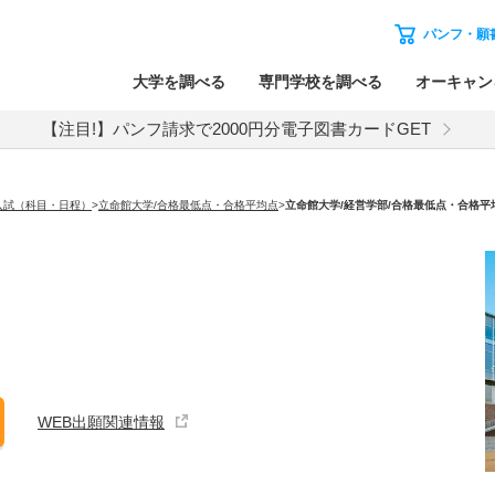
パンフ・願
大学を調べる
専門学校を調べる
オーキャン
【注目!】パンフ請求で2000円分電子図書カードGET
入試（科目・日程）
>
立命館大学/合格最低点・合格平均点
>
立命館大学
/経営学部/合格最低点・合格平
WEB出願関連情報