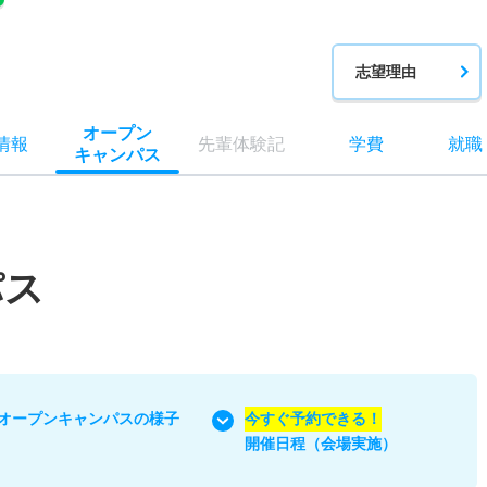
志望理由
オー
プン
情報
先輩
体験記
学費
就職
キャン
パス
パス
オープンキャンパスの様子
今すぐ予約できる！
開催日程（会場実施）