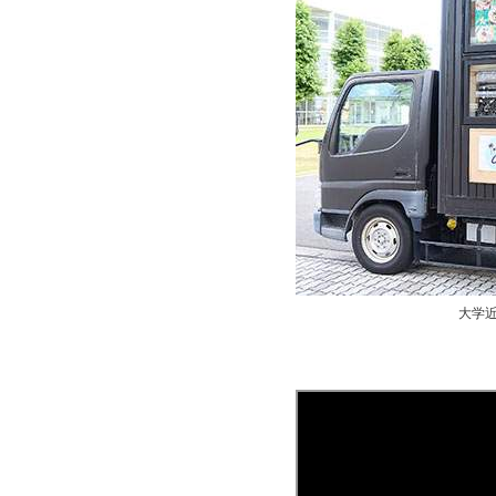
での大学説明！
大学