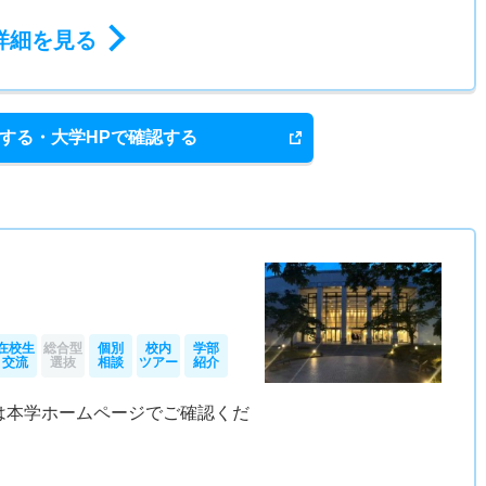
詳細を見る
する・大学HPで確認する
在校生
総合型
個別
校内
学部
交流
選抜
相談
ツアー
紹介
は本学ホームページでご確認くだ