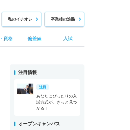
私のイチオシ
卒業後の進路
・
資格
偏差値
入試
注目情報
注目
あなたにぴったりの入
試方式が、きっと見つ
かる !
オープンキャンパス