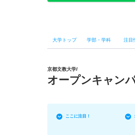
大学トップ
学部
・
学科
注目
京都文教大学/
オープンキャン
ここに注目！