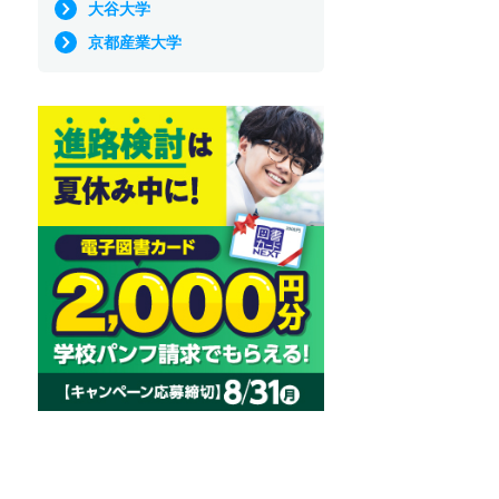
大谷大学
ー。学食や
京都産業大学
ルートなど
ことも相談
メージを膨
会場