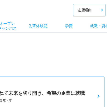
志望理由
オー
プン
先輩
体験記
学費
就職
・
資
キャン
パス
ねて未来を切り開き、希望の企業に就職
専攻 4年