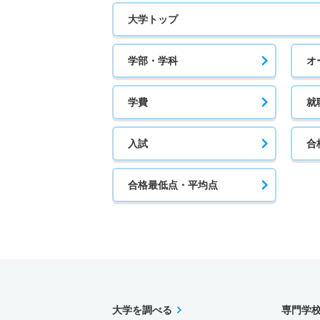
大学トップ
学部・学科
オ
学費
就
入試
合
合格最低点・平均点
大学を調べる
専門学