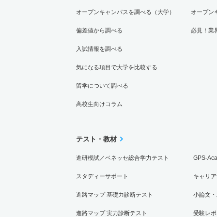
オープンキャンパスを調べる（大学）
オープン
偏差値から調べる
必見！業
入試情報を調べる
気になる項目で大学を比較する
留学について調べる
高校生向けコラム
テスト・教材
進研模試／ベネッセ総合学力テスト
GPS-Ac
スタディーサポート
キャリア
進路マップ 基礎力診断テスト
小論文・
進路マップ 実力診断テスト
受験レポ