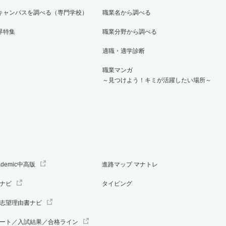
キャンパスを調べる（専門学校）
職業名から調べる
界特集
職業分野から調べる
適職・適学診断
職業マンガ
～見つけよう！キミが活躍したい場所～
ademic中高版
進路マップ マナトレ
ナビ
タイピング
志望理由書ナビ
ート／入試結果／合格ライン