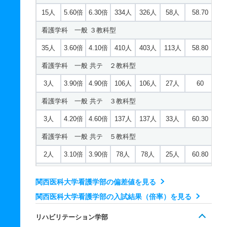
10人
4.40倍
4.70倍
44人
44人
10人
－
15人
5.60倍
6.30倍
334人
326人
58人
58.70
医学科 推薦 特色
看護学科 一般 ３教科型
5人
9倍
8.70倍
75人
72人
8人
－
35人
3.60倍
4.10倍
410人
403人
113人
58.80
看護学科 一般 共テ ２教科型
3人
3.90倍
4.90倍
106人
106人
27人
60
看護学科 一般 共テ ３教科型
3人
4.20倍
4.60倍
137人
137人
33人
60.30
看護学科 一般 共テ ５教科型
2人
3.10倍
3.90倍
78人
78人
25人
60.80
看護学科 推薦 学校推薦型専願制
関西医科大学看護学部の偏差値を見る
36人
4倍
4.90倍
147人
143人
36人
－
関西医科大学看護学部の入試結果（倍率）を見る
看護学科 推薦 学校推薦型併願制
リハビリテーション学部
6人
6.10倍
7.50倍
94人
92人
15人
－