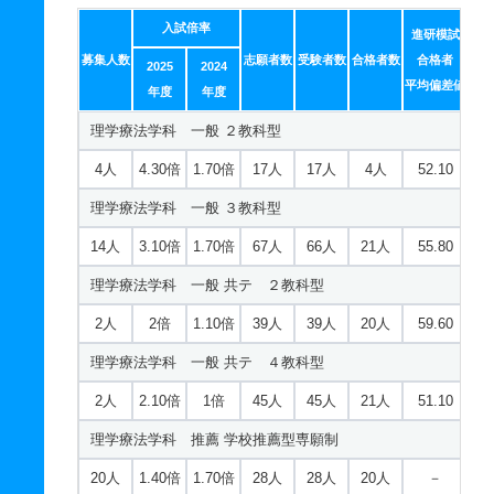
入試倍率
進研模試
募集人数
志願者数
受験者数
合格者数
合格者
2025
2024
平均偏差値
年度
年度
理学療法学科 一般 ２教科型
4人
4.30倍
1.70倍
17人
17人
4人
52.10
理学療法学科 一般 ３教科型
14人
3.10倍
1.70倍
67人
66人
21人
55.80
理学療法学科 一般 共テ ２教科型
2人
2倍
1.10倍
39人
39人
20人
59.60
理学療法学科 一般 共テ ４教科型
2人
2.10倍
1倍
45人
45人
21人
51.10
理学療法学科 推薦 学校推薦型専願制
20人
1.40倍
1.70倍
28人
28人
20人
－