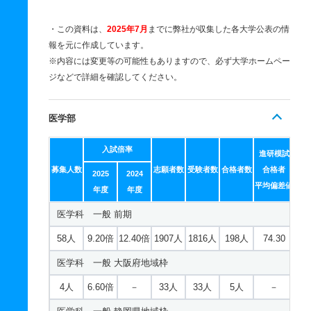
・この資料は、
2025年7月
までに弊社が収集した各大学公表の情
報を元に作成しています。
※内容には変更等の可能性もありますので、必ず大学ホームペー
ジなどで詳細を確認してください。
医学部
入試倍率
進研模試
募集人数
志願者数
受験者数
合格者数
合格者
2025
2024
平均偏差値
年度
年度
医学科 一般 前期
58人
9.20倍
12.40倍
1907人
1816人
198人
74.30
医学科 一般 大阪府地域枠
4人
6.60倍
－
33人
33人
5人
－