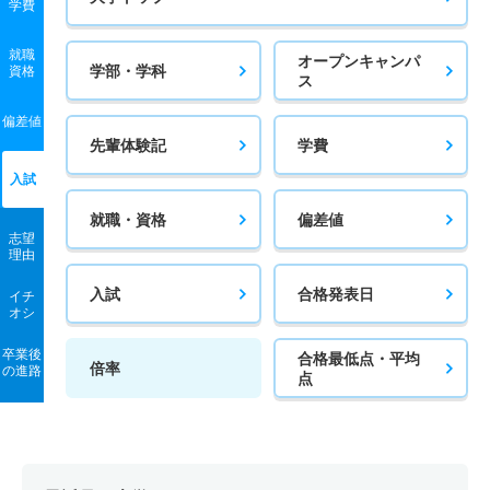
学費
就職
オープンキャンパ
学部・学科
資格
ス
偏差値
先輩体験記
学費
入試
就職・資格
偏差値
志望
理由
入試
合格発表日
イチ
オシ
卒業後
合格最低点・平均
倍率
の進路
点