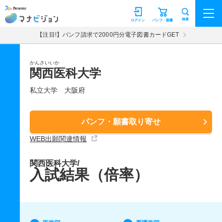
マナビジョン
検索
ログイン
パンフ・願書
【注目!】パンフ請求で2000円分電子図書カードGET
かんさいいか
関西医科大学
私立大学
大阪府
パンフ・願書取り寄せ
WEB出願関連情報
関西医科大学/
入試結果（倍率）