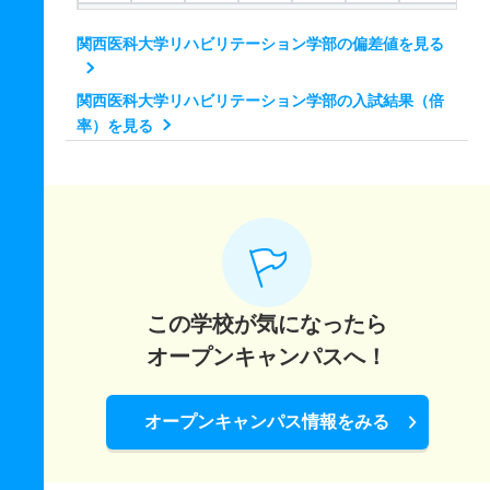
理学療法学科 推薦 学校推薦型併願制
関西医科大学リハビリテーション学部の偏差値を見る
8人
1.50倍
1.50倍
16人
16人
11人
－
作業療法学科 一般 ２教科型
関西医科大学リハビリテーション学部の入試結果（倍
率）を見る
2人
1倍
1.20倍
13人
12人
12人
48.10
作業療法学科 一般 ３教科型
10人
1倍
1.30倍
26人
25人
25人
53
作業療法学科 一般 共テ ２教科型
2人
1倍
1.10倍
19人
19人
19人
58.50
この学校が気になったら
作業療法学科 推薦 学校推薦型専願制
オープンキャンパスへ！
12人
1倍
1.10倍
6人
6人
6人
－
作業療法学科 推薦 学校推薦型併願制
オープンキャンパス情報をみる
6人
1倍
1倍
10人
9人
9人
－