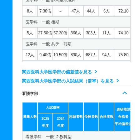
医学科 一般 静岡県地域枠
8人
7.30倍
－
47人
44人
6人
72.10
医学科 一般 後期
5人
27.50倍
57.30倍
366人
303人
11人
74.10
医学科 一般 共テ 前期
12人
9.40倍
10.50倍
890人
887人
94人
75.80
医学科 一般 共テ 併用
関西医科大学医学部の偏差値を見る
13人
6.60倍
7.20倍
847人
810人
122人
74.80
関西医科大学医学部の入試結果（倍率）を見る
医学科 一般 ニ 後期
看護学部
2人
19.20倍
49倍
96人
96人
5人
81
入試倍率
医学科 推薦 一般枠学校推薦型
進研模試
募集人数
志願者数
受験者数
合格者数
合格者
2025
2024
8人
20.40倍
20.80倍
268人
265人
13人
－
平均偏差値
年度
年度
医学科 推薦 特別枠学校推薦型
看護学科 一般 ２教科型