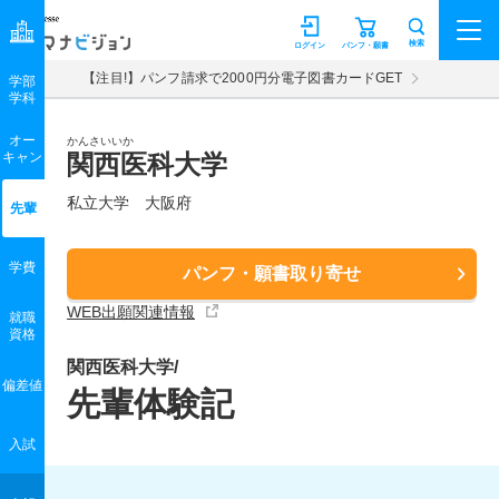
マナビジョン
検索
ログイン
パンフ・願書
【注目!】パンフ請求で2000円分電子図書カードGET
学部
学科
オー
かんさいいか
キャン
関西医科大学
私立大学 大阪府
先輩
学費
パンフ・願書取り寄せ
WEB出願関連情報
就職
資格
関西医科大学/
偏差値
先輩体験記
入試