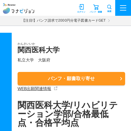
マナビジョン
検索
ログイン
パンフ・願書
【注目!】パンフ請求で2000円分電子図書カードGET
かんさいいか
関西医科大学
私立大学
大阪府
パンフ・願書取り寄せ
WEB出願関連情報
関西医科大学/リハビリテ
ーション学部/合格最低
点・合格平均点