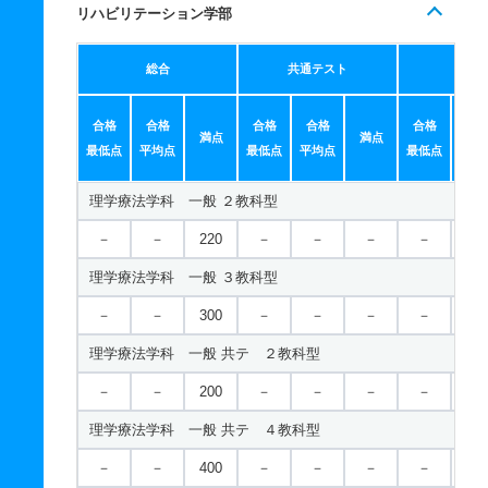
リハビリテーション学部
総合
共通テスト
個別
合格
合格
合格
合格
合格
合
満点
満点
最低点
平均点
最低点
平均点
最低点
平均
理学療法学科 一般 ２教科型
－
－
220
－
－
－
－
－
理学療法学科 一般 ３教科型
－
－
300
－
－
－
－
－
理学療法学科 一般 共テ ２教科型
－
－
200
－
－
－
－
－
理学療法学科 一般 共テ ４教科型
－
－
400
－
－
－
－
－