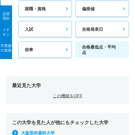
就職・資格
偏差値
志望
理由
入試
合格発表日
イチ
オシ
卒業後
合格最低点・平均
倍率
の進路
点
最近見た大学
この機能をOFF
この大学を見た人が他にもチェックした大学
大阪医科薬科大学