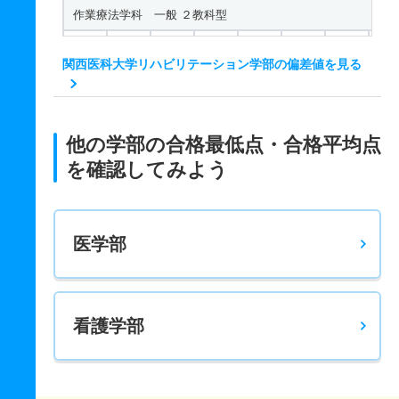
作業療法学科 一般 ２教科型
－
－
220
－
－
－
－
－
関西医科大学リハビリテーション学部の偏差値を見る
作業療法学科 一般 ３教科型
－
－
300
－
－
－
－
－
作業療法学科 一般 共テ ２教科型
他の学部の合格最低点・合格平均点
を確認してみよう
－
－
200
－
－
－
－
－
医学部
看護学部