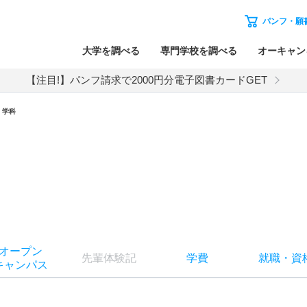
パンフ・願
大学を調べる
専門学校を調べる
オーキャン
【注目!】パンフ請求で2000円分電子図書カードGET
・学科
オー
プン
先輩
体験記
学費
就職
・
資
キャン
パス