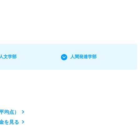
人文学部
人間発達学部
平均点）
金を見る