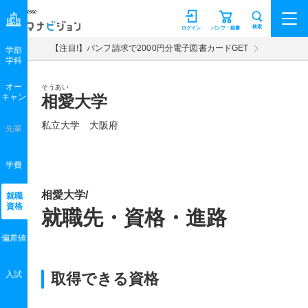
マナビジョン
検索
ログイン
パンフ・願書
【注目!】パンフ請求で2000円分電子図書カードGET
学部
学科
オー
そうあい
キャン
相愛大学
私立大学 大阪府
先輩
学費
相愛大学/
就職
資格
就職先・資格・進路
偏差値
入試
取得できる資格