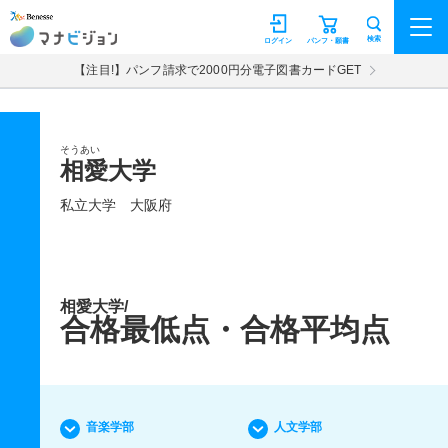
マナビジョン
検索
ログイン
パンフ・願書
【注目!】パンフ請求で2000円分電子図書カードGET
そうあい
相愛大学
私立大学
大阪府
相愛大学/
合格最低点・合格平均点
音楽学部
人文学部