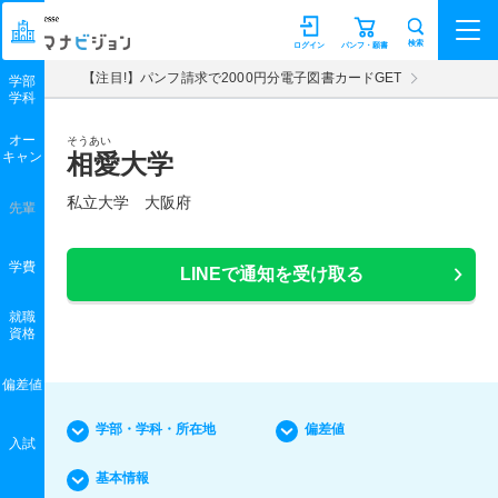
マナビジョン
検索
ログイン
パンフ・願書
【注目!】パンフ請求で2000円分電子図書カードGET
学部
学科
オー
そうあい
キャン
相愛大学
私立大学 大阪府
先輩
学費
LINEで通知を受け取る
就職
資格
偏差値
学部・学科・所在地
偏差値
入試
基本情報