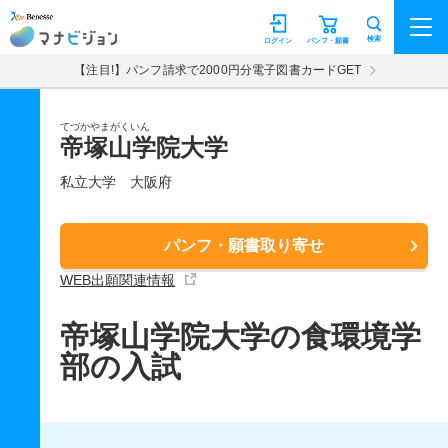
マナビジョン
検索
ログイン
パンフ・願書
【注目!】パンフ請求で2000円分電子図書カードGET
てづかやまがくいん
帝塚山学院大学
私立大学
大阪府
パンフ・願書取り寄せ
WEB出願関連情報
帝塚山学院大学の食環境学
部の入試