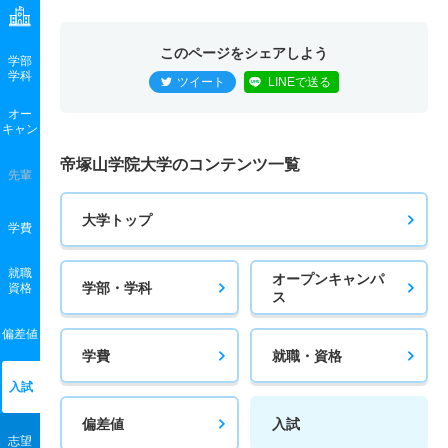
このページをシェアしよう
学部
学科
ツイート
LINEで送る
オー
キャン
帝塚山学院大学のコンテンツ一覧
先輩
大学トップ
学費
就職
オープンキャンパ
学部・学科
資格
ス
偏差値
学費
就職・資格
入試
偏差値
入試
志望