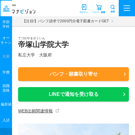
マナビジョン
検索
ログイン
パンフ・願書
【注目!】パンフ請求で2000円分電子図書カードGET
学部
学科
オー
てづかやまがくいん
キャン
帝塚山学院大学
私立大学 大阪府
先輩
学費
パンフ・願書取り寄せ
就職
資格
LINEで通知を受け取る
偏差値
WEB出願関連情報
入試