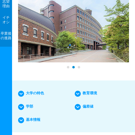
志望
理由
イチ
オシ
卒業後
の進路
大学の特色
教育環境
学部
偏差値
基本情報