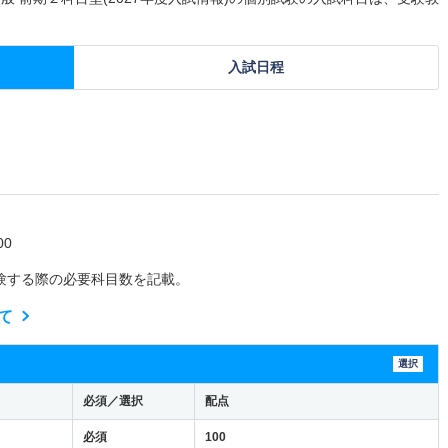
入試日程
0
験する際の必要科目数を記載。
て
選択
必須／選択
配点
必須
100