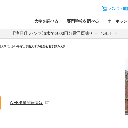
パンフ・願
大学を調べる
専門学校を調べる
オーキャン
【注目!】パンフ請求で2000円分電子図書カードGET
院大学
の入試
>
帝塚山学院大学
の
総合心理学部の入試
WEB出願関連情報