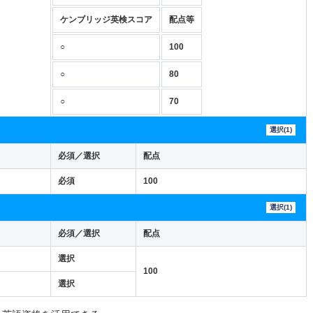
ケンブリッジ英検スコア
配点等
○
100
○
80
○
70
選択(1)
必須／選択
配点
必須
100
選択(1)
必須／選択
配点
選択
100
選択