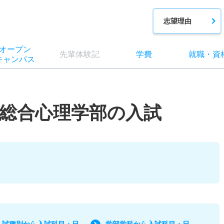
志望理由
オー
プン
先輩
体験記
学費
就職
・
資
キャン
パス
総合心理学部の入試
入試種別から入試科目・日
学部学科から入試科目・日