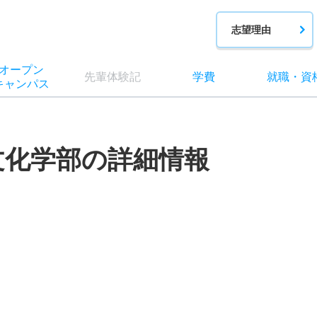
志望理由
オー
プン
先輩
体験記
学費
就職
・
資
キャン
パス
文化学部の詳細情報