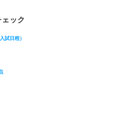
チェック
・入試日程）
点