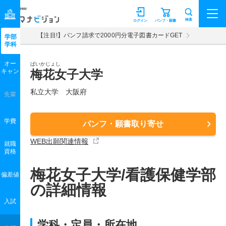
マナビジョン
検索
ログイン
パンフ・願書
【注目!】パンフ請求で2000円分電子図書カードGET
学部
学科
オー
ばいかじょし
キャン
梅花女子大学
私立大学 大阪府
先輩
学費
パンフ・願書取り寄せ
WEB出願関連情報
就職
資格
梅花女子大学/看護保健学部
偏差値
の詳細情報
入試
学科・定員・所在地