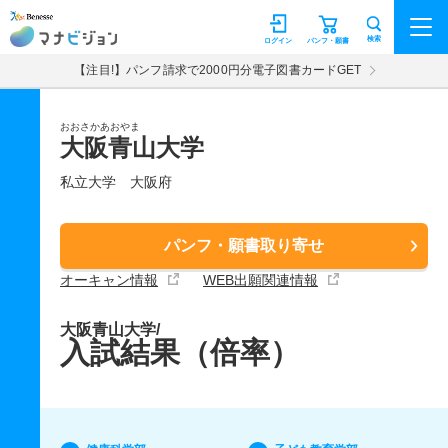
マナビジョン
検索
ログイン
パンフ・願書
【注目!】パンフ請求で2000円分電子図書カードGET
おおさかあおやま
大阪青山大学
私立大学
大阪府
パンフ・願書取り寄せ
オーキャン情報
WEB出願関連情報
大阪青山大学/
入試結果（倍率）