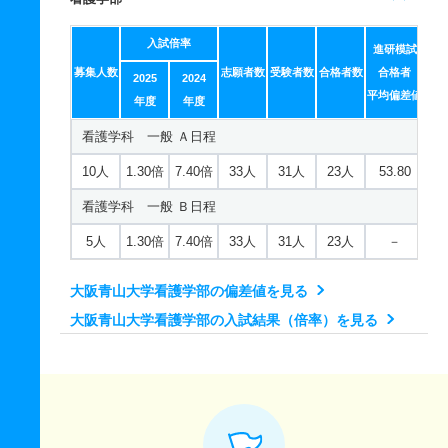
入試倍率
進研模試
募集人数
志願者数
受験者数
合格者数
合格者
2025
2024
平均偏差値
年度
年度
看護学科 一般 Ａ日程
10人
1.30倍
7.40倍
33人
31人
23人
53.80
看護学科 一般 Ｂ日程
5人
1.30倍
7.40倍
33人
31人
23人
－
大阪青山大学看護学部の偏差値を見る
大阪青山大学看護学部の入試結果（倍率）を見る