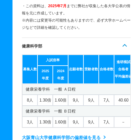
・この資料は、
2025年7月
までに弊社が収集した各大学公表の情
報を元に作成しています。
※内容には変更等の可能性もありますので、必ず大学ホームペー
ジなどで詳細を確認してください。
健康科学部
入試倍率
進研模試
募集人数
志願者数
受験者数
合格者数
合格者
2025
2024
平均偏差値
年度
年度
健康栄養学科 一般 Ａ日程
8人
1.30倍
1.60倍
9人
9人
7人
40.60
健康栄養学科 一般 Ｂ日程
3人
1.30倍
1.60倍
9人
9人
7人
－
大阪青山大学健康科学部の偏差値を見る