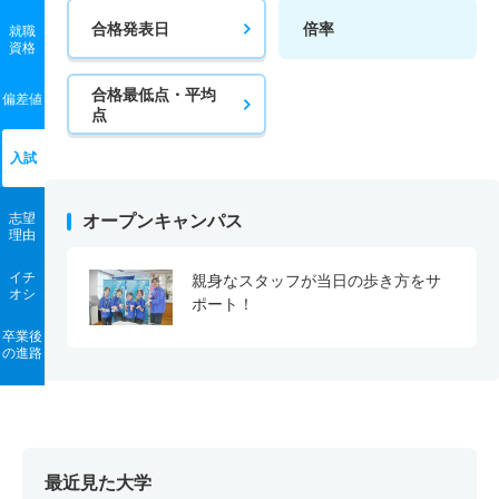
合格発表日
倍率
就職
資格
合格最低点・平均
偏差値
点
入試
志望
オープンキャンパス
理由
イチ
親身なスタッフが当日の歩き方をサ
オシ
ポート！
卒業後
の進路
最近見た大学