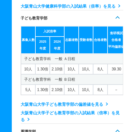
大阪青山大学健康科学部の入試結果（倍率）を見る
子ども教育学部
入試倍率
進研模試
募集人数
志願者数
受験者数
合格者数
合格者
2025
2024
平均偏差値
年度
年度
子ども教育学科 一般 Ａ日程
10人
1.30倍
2.10倍
10人
10人
8人
39.30
子ども教育学科 一般 Ｂ日程
5人
1.30倍
2.10倍
10人
10人
8人
－
大阪青山大学子ども教育学部の偏差値を見る
大阪青山大学子ども教育学部の入試結果（倍率）を見
る
看護学部