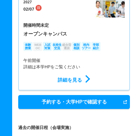
2027
日
02/07
開催時間未定
オープンキャンパス
体験
WEB
入試
在校生
総合型
個別
校内
学部
授業
OC
対策
交流
選抜
相談
ツアー
紹介
午前開催
詳細は本学HPをご覧ください
詳細を見る
予約する・大学HPで確認する
過去の開催日程（会場実施）