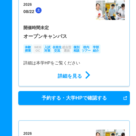
2026
土
08/22
開催時間未定
オープンキャンパス
体験
WEB
入試
在校生
総合型
個別
校内
学部
授業
OC
対策
交流
選抜
相談
ツアー
紹介
詳細は本学HPをご覧ください
詳細を見る
予約する・大学HPで確認する
2026