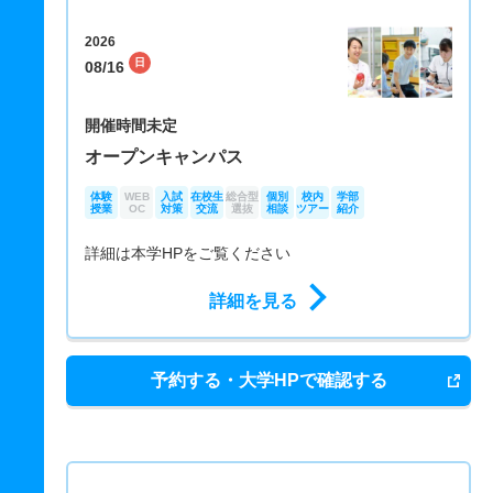
2026
日
08/16
開催時間未定
オープンキャンパス
体験
WEB
入試
在校生
総合型
個別
校内
学部
授業
OC
対策
交流
選抜
相談
ツアー
紹介
詳細は本学HPをご覧ください
詳細を見る
予約する・大学HPで確認する