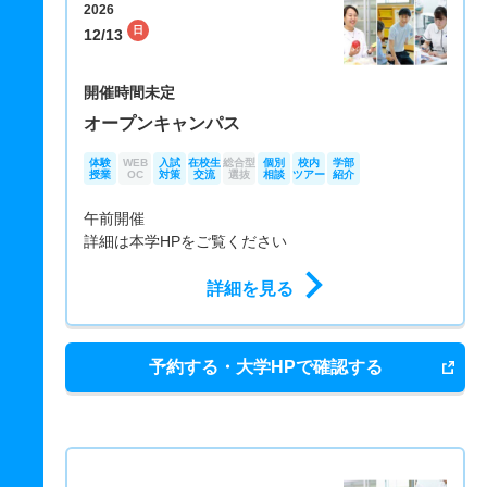
2026
日
12/13
開催時間未定
オープンキャンパス
体験
WEB
入試
在校生
総合型
個別
校内
学部
授業
OC
対策
交流
選抜
相談
ツアー
紹介
午前開催
詳細は本学HPをご覧ください
詳細を見る
予約する・大学HPで確認する