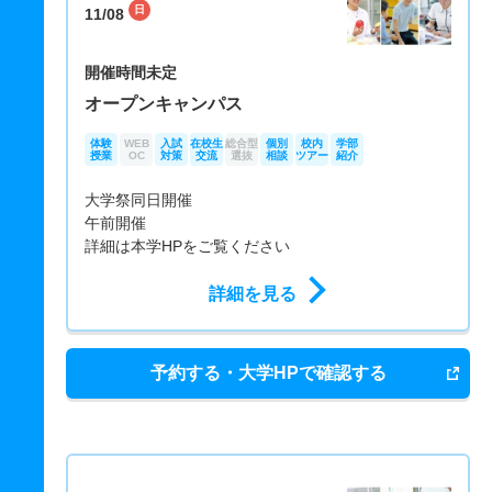
日
11/08
開催時間未定
オープンキャンパス
体験
WEB
入試
在校生
総合型
個別
校内
学部
授業
OC
対策
交流
選抜
相談
ツアー
紹介
大学祭同日開催
午前開催
詳細は本学HPをご覧ください
詳細を見る
予約する・大学HPで確認する