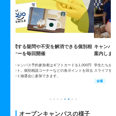
個別相
キャンパス内の主な施設を、学生スタッフが
学
案内します
ら
000円
学生たちが実際に、各施設をどのように活用してキャンパ
オ
トを回る
スライフを送っているか、リアルな声を聞いてみよう。
「
バ
会場
加
オープンキャンパスの様子