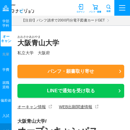
マナビジョン
検索
ログイン
パンフ・願書
【注目!】パンフ請求で2000円分電子図書カードGET
学部
学科
オー
おおさかあおやま
キャン
大阪青山大学
私立大学 大阪府
先輩
学費
パンフ・願書取り寄せ
就職
資格
LINEで通知を受け取る
偏差値
オーキャン情報
WEB出願関連情報
入試
大阪青山大学/