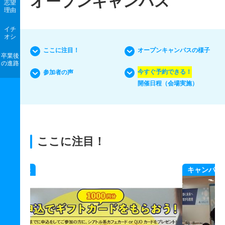
オープンキャンパス
志望
理由
イチ
オシ
ここに注目！
オープンキャンパスの様子
卒業後
の進路
今すぐ予約できる！
参加者の声
開催日程（会場実施）
ここに注目！
キャンパスツアー